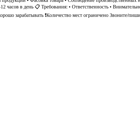
ва продукции • Фасовка товара • Соблюдение производственных 
–12 часов в день 📋 Требования: • Ответственность • Внимательно
хорошо зарабатывать ❗️Количество мест ограничено Звоните/пиш