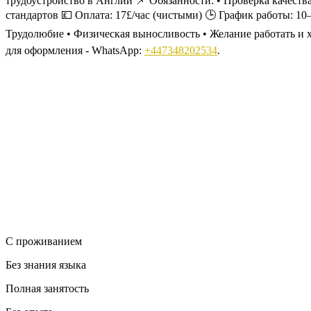
трудоустройство в Англии 📌 Обязанности: • Проверка качест
стандартов 💷 Оплата: 17£/час (чистыми) 🕒 График работы: 10
Трудолюбие • Физическая выносливость • Желание работать и 
для оформления - WhatsApp:
+447348202534
.
С проживанием
Без знания языка
Полная занятость