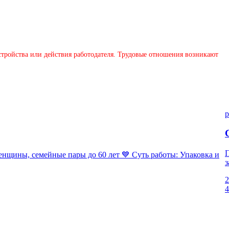
устройства или действия работодателя. Трудовые отношения возникают
p
П
ны, семейные пары до 60 лет 💙 Суть работы: Упаковка и
з
2