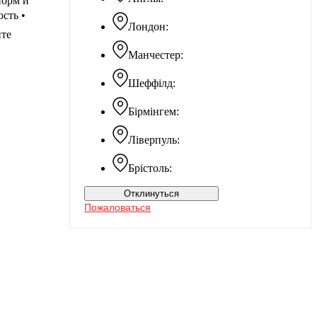
норм и
сть •
Лондон:
ите
Манчестер:
Шеффілд:
Бірмінгем:
Ліверпуль:
Брістоль:
Отклинуться
Пожаловаться