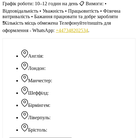
Графік роботи: 10–12 годин на день 📋 Вимоги: •
Відповідальність • Уважність • Працьовитість • Фізична
витривалість • Бажання працювати та добре заробляти
❗️Кількість місць обмежена Телефонуйте/пишіть для
оформлення - WhatsApp:
+447348202534
.
Англія:
Лондон:
Манчестер:
Шеффілд:
Бірмінгем:
Ліверпуль:
Брістоль: