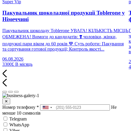
Super Vip
p
Пакувальник шоколадної продукції Toblerone у
Німеччині
Пакувальник шоколаду Toblerone УВАГА! КІЛЬКІСТЬ МІСЦЬ
П
ч
ОБМЕЖЕНА! Вимоги до кандидатів: ❣️ чоловіки, жінки,
к
подружні пари віком до 60 років 💙 Суть роботи: Пакування
з
та сортування готової продукції; Контроль якості...
в
06.08.2026
2
3300£
В місяць
✕
Номер телефону
*
Не
менше 10 символів
Telegram
WhatsApp
Viber