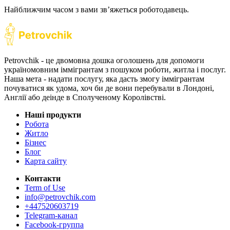
Найближчим часом з вами звʼяжеться роботодавець.
Petrovchik - це двомовна дошка оголошень для допомоги
україномовним іммігрантам з пошуком роботи, житла і послуг.
Наша мета - надати послугу, яка дасть змогу іммігрантам
почуватися як удома, хоч би де вони перебували в Лондоні,
Англії або деінде в Сполученому Королівстві.
Наші продукти
Робота
Житло
Бізнес
Блог
Карта сайту
Контакти
Term of Use
info@petrovchik.com
+447520603719
Telegram-канал
Facebook-группа