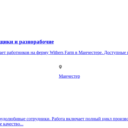
рщики и разнорабочие
Farm в Манчестере. Доступные вакансии: • Сборщики • Фасовщики • Разнорабочие
Манчестер
рудолюбивые сотрудники. Работа включает полный цикл произво
 качество...