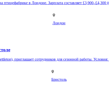
тто) / £3,300–£3,700 (нетто). Почасовая ставка — £19.00.
Лондон
столе
 сезонной работы. Условия: • Рабочий день — 8 часов (возможны дополнительные часы). •
Бристоль