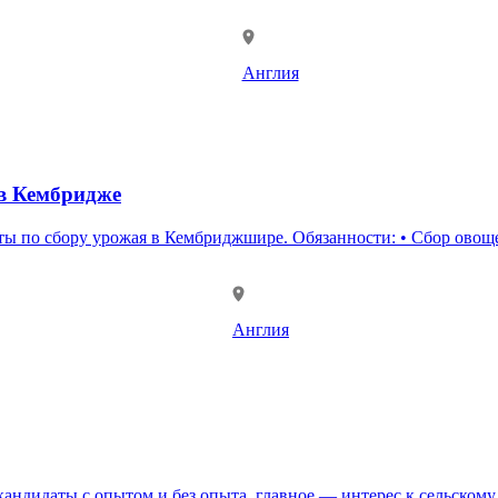
Англия
 в Кембридже
р овощей и фруктов (салат, брокколи и другие культуры) на фермах. •
Англия
опытом и без опыта, главное — интерес к сельскому хозяйству и желание 