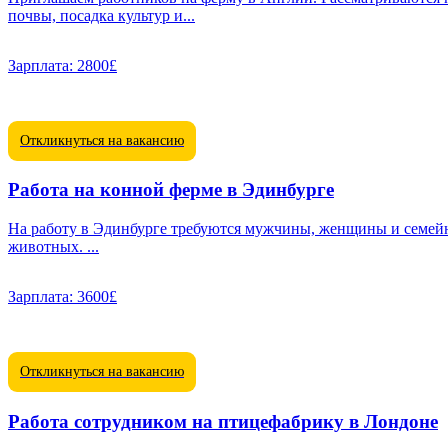
почвы, посадка культур и...
Зарплата:
2800£
Откликнуться на вакансию
Работа на конной ферме в Эдинбурге
На работу в Эдинбурге требуются мужчины, женщины и семейны
животных. ...
Зарплата:
3600£
Откликнуться на вакансию
Работа сотрудником на птицефабрику в Лондоне