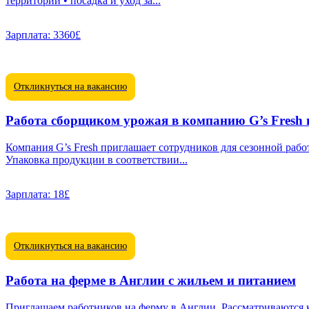
территории • посадка и уход за...
Зарплата:
3360£
Откликнуться на вакансию
Работа сборщиком урожая в компанию G’s Fresh
Компания G’s Fresh приглашает сотрудников для сезонной работы по сбору урожая в Кембриджшире. Обязанности: • Сбо
Упаковка продукции в соответствии...
Зарплата:
18£
Откликнуться на вакансию
Работа на ферме в Англии с жильем и питанием
Приглашаем работников на ферму в Англии. Рассматриваются кандидаты с 