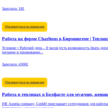
Зарплата:
18£
Откликнуться на вакансию
Работа на ферме Charltons в Бирмингеме | Теплиц
Условия: • Рабочий день – 8 часов (есть возможность брать допо
питание и проживание...
Зарплата:
4300£
Откликнуться на вакансию
Работа в теплицах в Белфасте для мужчин, женщи
HR Austria company, GmbH приглашает сотрудников для работы на тепличном предприятии в Белфасте. Мы ищем