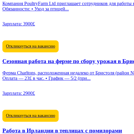
Компания PoultryFarm Ltd приглашает сотрудников для работы на птицефабрике в Лондоне. Зарплата составляет £3,900–£4,300 (бру
Обязанности: • Уход за птицей...
Зарплата:
3900£
Откликнуться на вакансию
Сезонная работа на ферме по сбору урожая в Бри
Ферма Charltons, расположенная недалеко от Бристоля (район Nettleton), приглашает сотрудников для
Оплата — 23£ в час. • График — 5/2 (при...
Зарплата:
2900£
Откликнуться на вакансию
Работа в Ирландии в теплицах с помидорами