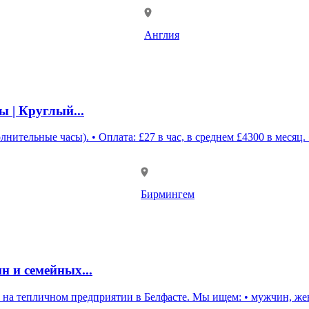
Англия
ы | Круглый...
лнительные часы). • Оплата: £27 в час, в среднем £4300 в месяц.
Бирмингем
н и семейных...
: • мужчин, женщин и семейные пары до 55 лет Обязанности: • уборка