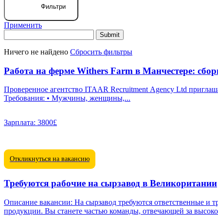
Фильтри
Применить
Ничего не найдено
Сбросить фильтры
Работа на ферме Withers Farm в Манчестере: сбо
Проверенное агентство ITAAR Recruitment Agency Ltd приглашает работников на ферму Withers 
Требования: • Мужчины, женщины,...
Зарплата:
3800£
Откликнуться на вакансию
Требуются рабочие на сырзавод в Великоритании
Описание вакансии: На сырзавод требуются ответственные и т
продукции. Вы станете частью команды, отвечающей за высокое