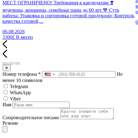
а
МЕСТ ОГРАНИЧЕНО! Требования к кандидатам: ❣️
в
мужчины, женщины, семейные пары до 60 лет 💙 Суть
о
работы: Упаковка и сортировка готовой продукции; Контроль
качества готовой,...
0
06.08.2026
3300£
В месец
✕
Номер телефона
*
Не
менее 10 символов
Telegram
WhatsApp
Viber
Имя
Сопроводительное письмо
Резюме