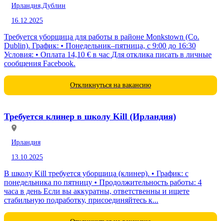
Ирландия,
Дублин
16.12.2025
Требуется уборщица для работы в районе Monkstown (Co.
Dublin). График: • Понедельник–пятница, с 9:00 до 16:30
Условия: • Оплата 14,10 € в час Для отклика писать в личные
сообщения Facebook.
Откликнуться на вакансию
Требуется клинер в школу Kill (Ирландия)
Ирландия
13.10.2025
В школу Kill требуется уборщица (клинер). • График: с
понедельника по пятницу • Продолжительность работы: 4
часа в день Если вы аккуратны, ответственны и ищете
стабильную подработку, присоединяйтесь к...