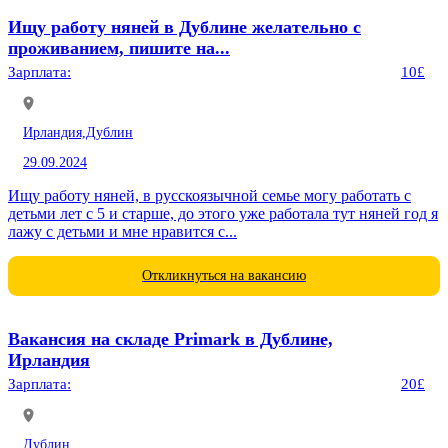
Ищу работу няней в Дублине желательно с
проживанием, пишите на...
Зарплата:
10£
Ирландия,
Дублин
29.09.2024
Ищу работу няней, в русскоязычной семье могу работать с
детьми лет с 5 и старше, до этого уже работала тут няней год я
лажу с детьми и мне нравится с...
Откликнуться на вакансию
Вакансия на складе Primark в Дублине,
Ирландия
Зарплата:
20£
Дублин