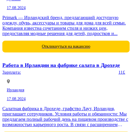
17.08.2024
Primark — Ирландский бренд, предлагающий доступную
одежду, обувь, аксессуары и товары для дома для всей семьи.
Компания известна сочетанием стиля и низких цен,
предоставляя модные решения для детей, подростков и...
Откликнуться на вакансию
Работа в Ирландии на фабрике салата в Дрохеде
Зарплата:
11£
Ирландия
17.08.2024
Салатная фабрика в Дрохеде, графство Лаут, Ирландия,
приглашает сотрудников. Условия работы и обязанности: Мы
предлагаем полный рабочий день на пищевом производстве с
возможностью карьерного роста. В связи с расширением
компании требуются сотрудники...