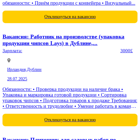
обязанности: • Приём продукции с конвейера • Визуальный...
Откликнуться на вакансию
Вакансия: Работник на производстве (упаковка
продукции чипсов Lays) в Дублине,...
Зарплата:
3000£
Ирландия,
Дублин
28.07.2025
Обязанности: • Проверка продукции на наличие брака •
Упаковка и маркировка готовой продукции • Сортировка
упаковок чипсов • Подготовка товаров к продаже Требования:
• Ответственность и трудолюбие • Умение работать в команде
• Внимательность к деталям • Организованность Условия
работы: Заработная...
Откликнуться на вакансию
Вакансия: Плиточник для садовых работ по