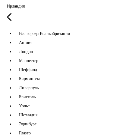
Ирландия
Все города Великобритании
Англия
Лондон
Манчестер
Шеффилд
Бирмингем
Ливерпуль
Бристоль
Уэльс
Шотладия
Эдинбург
Глазго