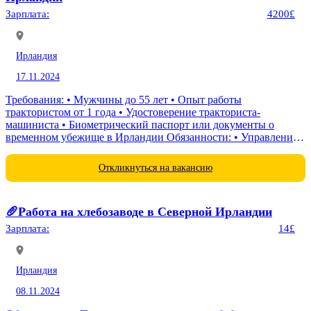
Зарплата:
4200£
Ирландия
17.11.2024
Требования: • Мужчины до 55 лет • Опыт работы
трактористом от 1 года • Удостоверение тракториста-
машиниста • Биометрический паспорт или документы о
временном убежище в Ирландии Обязанности: • Управление
трактором и выполнение полевых работ • Обработка почвы...
Откликнуться на вакансию
🥖Работа на хлебозаводе в Северной Ирландии
Зарплата:
14£
Ирландия
08.11.2024