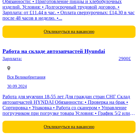
Обязанности: • Приготовление пиццы и хлебобулочных
изделий. Условия: • Долгосрочный трудовой договор. •
Зарплата: от £11.44 в час. • Оплата сверхурочных: £14.30 в час
после 48 часов в неделю. •...
Откликнуться на вакансию
Работа на складе автозапчастей Hyundai
Зарплата:
2900£
Вся Великобритания
30.09.2024
Работа для мужчин 18-55 лет Для граждан стран СНГ Склад
автозапчастей HYNDAI Обязанности: • Проверка на брак •
Сортировка • Упаковка • Работа со сканером • Управление
погрузчиком при погрузке товара Условия: • График 5/2 или
6/1, 8-10 часов по...
Откликнуться на вакансию