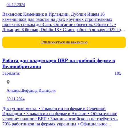
04.12.2024
Вакансия: Каменщик в Ирландии, Дублин Ищем 16
каменщиков для работы на двух крупных строительных
проектах сроком до 3 лет. Описание объектов: Объект 1: •
Локация: Kilternan, Dublin 18 • Старт работ: 5 января 2025 года
•...
Откликнуться на вакансию
Работа для владельцев BRP на грибной ферме в
Великобритании
Зарплата:
10£
Англия,
Шеффилд,
Ирландия
30.11.2024
Доступные места: • 2 вакансии на ферме в Северной
Ирландии • 3 вакансии на ферме в Англии • Обязательное
условие: наличие BRP • Знание английского не требуется -
70% работников на фермах украинцы • Официальное...