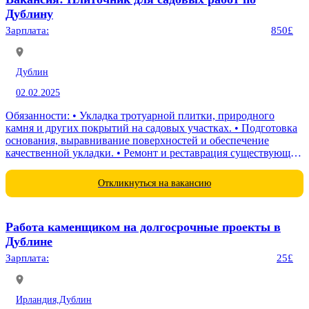
Дублину
Зарплата:
850£
Дублин
02.02.2025
Обязанности: • Укладка тротуарной плитки, природного
камня и других покрытий на садовых участках. • Подготовка
основания, выравнивание поверхностей и обеспечение
качественной укладки. • Ремонт и реставрация существующих
покрытий. • Соблюдение стандартов безопасности и
качества...
Откликнуться на вакансию
Работа каменщиком на долгосрочные проекты в
Дублине
Зарплата:
25£
Ирландия,
Дублин