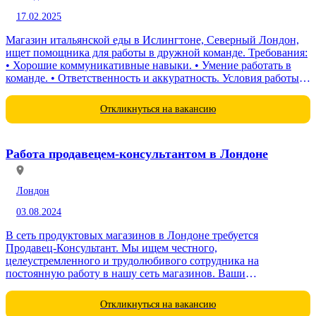
17.02.2025
Магазин итальянской еды в Ислингтоне, Северный Лондон,
ищет помощника для работы в дружной команде. Требования:
• Хорошие коммуникативные навыки. • Умение работать в
команде. • Ответственность и аккуратность. Условия работы: •
График: с 8:00 до 19:00...
Откликнуться на вакансию
Работа продавецем-консультантом в Лондоне
Лондон
03.08.2024
В сеть продуктовых магазинов в Лондоне требуется
Продавец-Консультант. Мы ищем честного,
целеустремленного и трудолюбивого сотрудника на
постоянную работу в нашу сеть магазинов. Ваши
обязанности: • Работа с кассой, интернет-магазином,
агрегаторами (UberEats, Deliveroo) и...
Откликнуться на вакансию