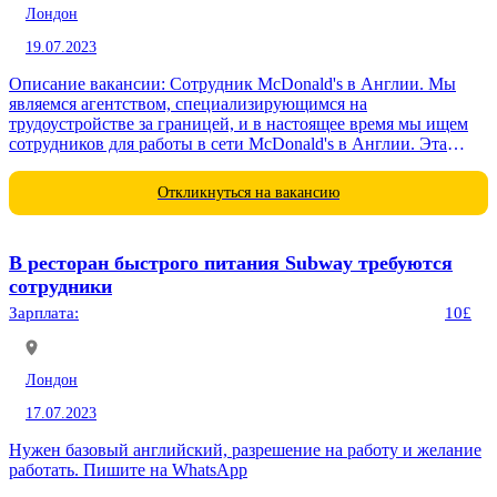
Лондон
19.07.2023
Описание вакансии: Сотрудник McDonald's в Англии. Мы
являемся агентством, специализирующимся на
трудоустройстве за границей, и в настоящее время мы ищем
сотрудников для работы в сети McDonald's в Англии. Эта
работа предлагает конкурентоспособную...
Откликнуться на вакансию
В ресторан быстрого питания Subway требуются
сотрудники
Зарплата:
10£
Лондон
17.07.2023
Нужен базовый английский, разрешение на работу и желание
работать. Пишите на WhatsApp