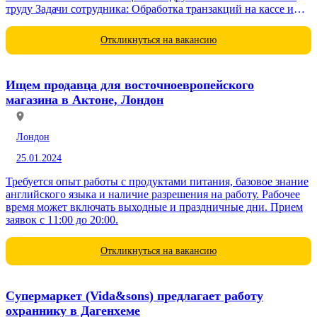
труду Задачи сотрудника: Обработка транзакций на кассе и
обслуживание покупателей Принятие оплат и выдача сдачи
Контроль за соответствием товаров...
Откликнуться на вакансию
Ищем продавца для восточноевропейского
магазина в Актоне, Лондон
Лондон
25.01.2024
Требуется опыт работы с продуктами питания, базовое знание
английского языка и наличие разрешения на работу. Рабочее
время может включать выходные и праздничные дни. Прием
заявок с 11:00 до 20:00.
Откликнуться на вакансию
Супермаркет (Vida&sons) предлагает работу
охраннику в Дагенхеме