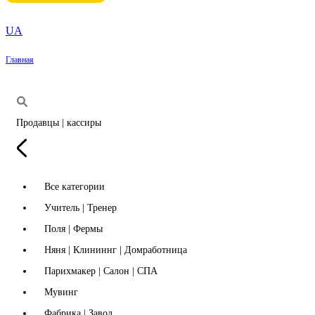
UA
Главная
Продавцы | кассиры
Все категории
Учитель | Тренер
Поля | Фермы
Няня | Клининнг | Домработница
Парихмакер | Салон | СПА
Мувинг
Фабрика | Завод