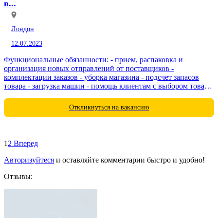
в...
Лондон
12.07.2023
Функциональные обязанности: - прием, распаковка и
организация новых отправлений от поставщиков -
комплектации заказов - уборка магазина - подсчет запасов
товара - загрузка машин - помощь клиентам с выбором товара
Условия труда: - график работы с 7:00 до...
Откликнуться на вакансию
1
2
Вперед
Авторизуйтеся
и оставляйте комментарии быстро и удобно!
Отзывы: