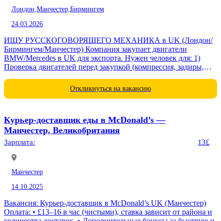
Лондон,
Манчестер,
Бирмингем
24.03.2026
ИЩУ РУССКОГОВОРЯЩЕГО МЕХАНИКА в UK (Лондон/
Бирмингем/Манчестер) Компания закупает двигатели
BMW/Mercedes в UK для экспорта. Нужен человек для: 1)
Проверка двигателей перед закупкой (компрессия, задиры,
комплект) 2) Визиты к поставщикам (1-2 раза в неделю) 3)
Видео/фото...
Откликнуться на вакансию
Курьер-доставщик еды в McDonald’s —
Манчестер, Великобритания
Зарплата:
13£
Манчестер
14.10.2025
Вакансия: Курьер-доставщик в McDonald’s UK (Манчестер)
Оплата: • £13–16 в час (чистыми), ставка зависит от района и
количества доставок. • Дополнительные бонусы за быструю и