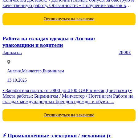
качественную работу. Обязанности: • Получение заказов в
ресторане McDonald’s и...
Откликнуться на вакансию
Работа на складах одежды в Англии:
упаковщики и водители
Зарплата:
2800£
Англия,
Манчестер,
Бирмингем
13.10.2025
• Заработная плата: от 2800 до 4100 GBP в месяц (чистыми) •
Места работы: Бирмингем / Манчестер / Ноттингем Работа на
складах международных брендов одежды и обуви. ...
Откликнуться на вакансию
⚡️ Промышленные электрики / механики (с