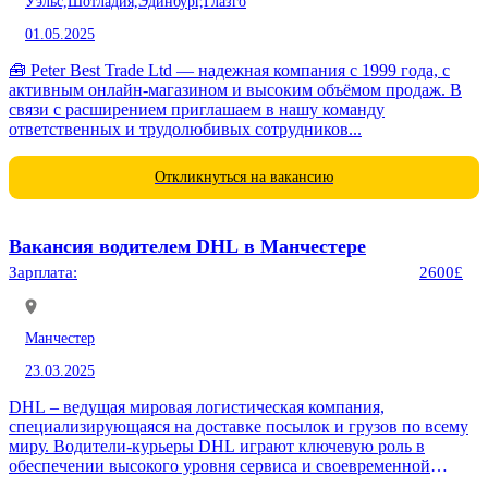
Уэльс,
Шотладия,
Эдинбург,
Глазго
01.05.2025
🧰 Peter Best Trade Ltd — надежная компания с 1999 года, с
активным онлайн-магазином и высоким объёмом продаж. В
связи с расширением приглашаем в нашу команду
ответственных и трудолюбивых сотрудников...
Откликнуться на вакансию
Вакансия водителем DHL в Манчестере
Зарплата:
2600£
Манчестер
23.03.2025
DHL – ведущая мировая логистическая компания,
специализирующаяся на доставке посылок и грузов по всему
миру. Водители-курьеры DHL играют ключевую роль в
обеспечении высокого уровня сервиса и своевременной
доставки. Требования: • Возраст: от...