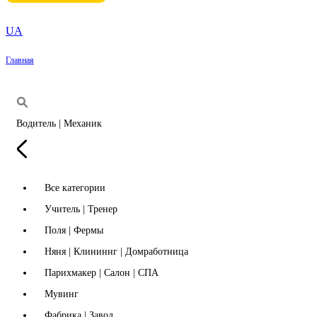
UA
Главная
Водитель | Механик
Все категории
Учитель | Тренер
Поля | Фермы
Няня | Клининнг | Домработница
Парихмакер | Салон | СПА
Мувинг
Фабрика | Завод