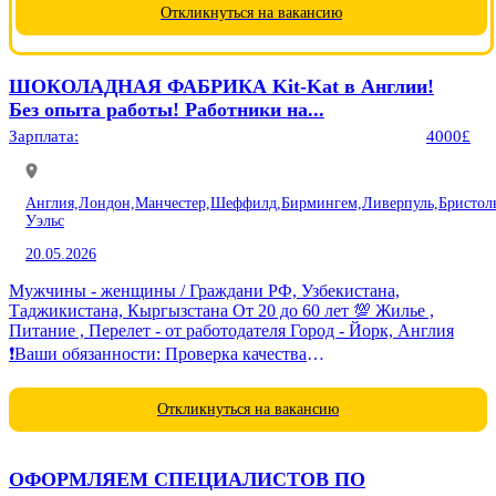
договором - упаковка, сортировка, сканирование товара,
Откликнуться на вакансию
сбор урожая. Контроль...
ШОКОЛАДНАЯ ФАБРИКА Kit-Kat в Англии!
Без опыта работы! Работники на...
Зарплата:
4000£
Англия,
Лондон,
Манчестер,
Шеффилд,
Бирмингем,
Ливерпуль,
Бристол
Уэльс
20.05.2026
Мужчины - женщины / Граждани РФ, Узбекистана,
Таджикистана, Кыргызстана От 20 до 60 лет 💯 Жилье ,
Питание , Перелет - от работодателя Город - Йорк, Англия
❗️Ваши обязанности: Проверка качества
товара,фасовка,соблюдение норм...
Откликнуться на вакансию
ОФОРМЛЯЕМ СПЕЦИАЛИСТОВ ПО