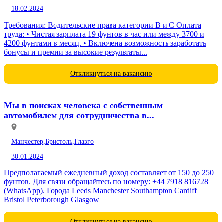
18.02.2024
Требования: Водительские права категории B и C Оплата
труда: • Чистая зарплата 19 фунтов в час или между 3700 и
4200 фунтами в месяц. • Включена возможность заработать
бонусы и премии за высокие результаты...
Откликнуться на вакансию
Мы в поисках человека с собственным
автомобилем для сотрудничества в...
Манчестер,
Бристоль,
Глазго
30.01.2024
Предполагаемый ежедневный доход составляет от 150 до 250
фунтов. Для связи обращайтесь по номеру: +44 7918 816728
(WhatsApp). Города Leeds Manchester Southampton Cardiff
Bristol Peterborough Glasgow
Откликнуться на вакансию