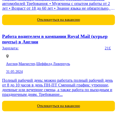
автомобилей Требования: • Мужчины с опытом работы от 2
лет • Возраст от 18 до 60 лет • Знание языка не обязательно, но
является преимуществом График...
Откликнуться на вакансию
Работа водителем в компании Royal Mail (курьер
почты) в Англии
Зарплата:
21£
Англия,
Манчестер,
Шеффилд,
Ливерпуль
31.05.2024
Полный рабочий день: можно работать полный рабочий день
от 8 до 10 часов в день ПН-ПТ Сменный график: утренние,
дневные или вечерние смены, а также работа по выходным и
праздничным дням. Требование...
Откликнуться на вакансию