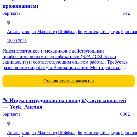
проживанием)
Зарплата:
14£
Англия,
Лондон,
Манчестер,
Шеффилд,
Бирмингем,
Ливерпуль,
Бристол
18.09.2025
Ищем электриков и механиков с действующими
профессиональными сертификатами (SPA / CSCS или
эквивалент) и соответствующим опытом работы. Требуется
разрешение на работу в Великобритании Место работы:
строительные объекты в Великобритании (Coalville, Castle
Donington,...
Откликнуться на вакансию
🔧 Ищем сотрудников на склад б/у автозапчастей
— York, Англия
Зарплата:
600£
Англия,
Лондон,
Манчестер,
Шеффилд,
Бирмингем,
Ливерпуль,
Бристол