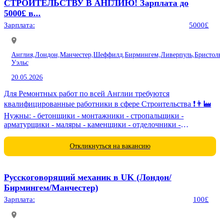
СТРОИТЕЛЬСТВУ В АНГЛИЮ! Зарплата до
5000£ в...
Зарплата:
5000£
Англия,
Лондон,
Манчестер,
Шеффилд,
Бирмингем,
Ливерпуль,
Бристол
Уэльс
20.05.2026
Для Ремонтных работ по всей Англии требуются
квалифицированные работники в сфере Строительства ❗️👨‍🏭
Нужны: - бетонщики - монтажники - стропальщики -
арматурщики - маляры - каменщики - отделочники -
электрики - сварщики -...
Откликнуться на вакансию
Русскоговорящий механик в UK (Лондон/
Бирмингем/Манчестер)
Зарплата:
100£