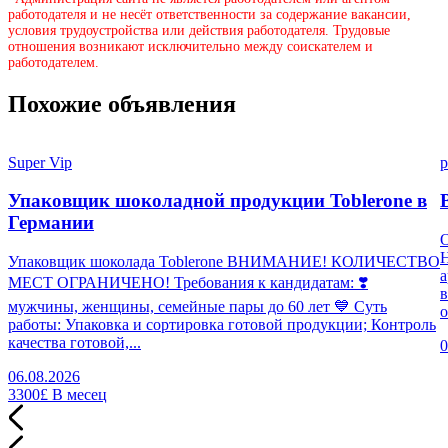
работодателя и не несёт ответственности за содержание вакансии,
условия трудоустройства или действия работодателя. Трудовые
отношения возникают исключительно между соискателем и
работодателем.
Похожие объявления
Super Vip
p
Упаковщик шоколадной продукции Toblerone в
Германии
Н
Упаковщик шоколада Toblerone ВНИМАНИЕ! КОЛИЧЕСТВО
а
МЕСТ ОГРАНИЧЕНО! Требования к кандидатам: ❣️
в
мужчины, женщины, семейные пары до 60 лет 💙 Суть
о
работы: Упаковка и сортировка готовой продукции; Контроль
качества готовой,...
0
06.08.2026
3300£
В месец