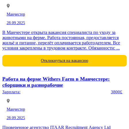
Манчестер
28.09.2025
В Манчестере открыта вакансия специалиста по уходу за
животными на ферме. Работа постоянная, предоставляется
жильё и питание, перелёт оплачивается работодателем. Все
условия закреплены в трудовом контракте. Обязанности: ...
Откликнуться на вакансию
Работа на ферме Withers Farm в Манчестере:
сборщики и разнорабочие
Зарплата:
3800£
Манчестер
28.09.2025
Проверенное агентство ITAAR Recruitment Agency Ltd