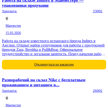
Работа на складе Inditex в Манчестере —
упаковщики продукции
Зарплата:
3300£
Манчестер
15.03.2026
Работа на складе известного испанского бренда Inditex в
Англии. Открыт набор сотрудников для работы с продукцией
брендов Zara, Bershka и Pull&Bear. Официальное
трудоустройство и легальная занятость. Перед началом работы
проводится инструктаж...
Откликнуться на вакансию
Разнорабочий на склад Nike с бесплатным
проживанием и питанием в...
Зарплата:
2600£
Манчестер