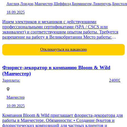
Англия,
Лондон,
Манчестер,
Шеффилд,
Бирмингем,
Ливерпуль,
Бристол
18.09.2025
Ищем электриков и механиков с действующими
профессиональными сертификатами (SPA / CSCS или
эквивалент) и соответствующим опытом работы. Требуется
разрешение на работу в Великобритании Место работы:
строительные объекты в Великобритании (Coalville, Castle
Donington,...
Откликнуться на вакансию
Флорист-декоратор в компанию Bloom & Wild
(Манчестер)
Зарплата:
2400£
Манчестер
10.09.2025
Компания Bloom & Wild приглашает флориста-декоратора для
работы в Манчестере. Обязанности: • Создание букетов и
флористических композиций для частных клиентов и