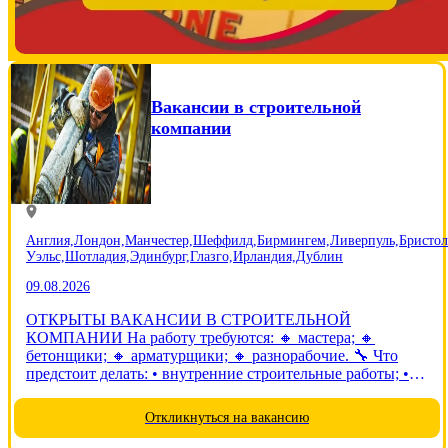
Вакансии в строительной
компании
Англия,
Лондон,
Манчестер,
Шеффилд,
Бирмингем,
Ливерпуль,
Бристол
Уэльс,
Шотладия,
Эдинбург,
Глазго,
Ирландия,
Дублин
09.08.2026
ОТКРЫТЫ ВАКАНСИИ В СТРОИТЕЛЬНОЙ
КОМПАНИИ На работу требуются: 🔸 мастера; 🔸
бетонщики; 🔸 арматурщики; 🔸 разнорабочие. 🔧 Что
предстоит делать: • внутренние строительные работы; •
бетонные работы; • основные работы выполняются в
помещениях. 👷 Требования: • мужчины до 60 лет; •
Откликнуться на вакансию
опыт...