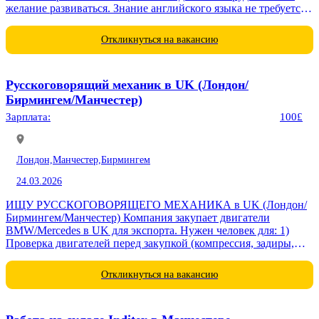
желание развиваться. Знание английского языка не требуется.
Должности: Разнорабочий на складе. График...
Откликнуться на вакансию
Русскоговорящий механик в UK (Лондон/
Бирмингем/Манчестер)
Зарплата:
100£
Лондон,
Манчестер,
Бирмингем
24.03.2026
ИЩУ РУССКОГОВОРЯЩЕГО МЕХАНИКА в UK (Лондон/
Бирмингем/Манчестер) Компания закупает двигатели
BMW/Mercedes в UK для экспорта. Нужен человек для: 1)
Проверка двигателей перед закупкой (компрессия, задиры,
комплект) 2) Визиты к поставщикам (1-2 раза в неделю) 3)
Видео/фото...
Откликнуться на вакансию