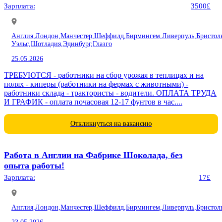
Зарплата:
3500£
Англия,
Лондон,
Манчестер,
Шеффилд,
Бирмингем,
Ливерпуль,
Бристол
Уэльс,
Шотладия,
Эдинбург,
Глазго
25.05.2026
ТРЕБУЮТСЯ - работники на сбор урожая в теплицах и на
полях - киперы (работники на фермах с животными) -
работники склада - трактористы - водители. ОПЛАТА ТРУДА
И ГРАФИК - оплата почасовая 12-17 фунтов в час....
Откликнуться на вакансию
Работа в Англии на Фабрике Шоколада, без
опыта работы!
Зарплата:
17£
Англия,
Лондон,
Манчестер,
Шеффилд,
Бирмингем,
Ливерпуль,
Бристол