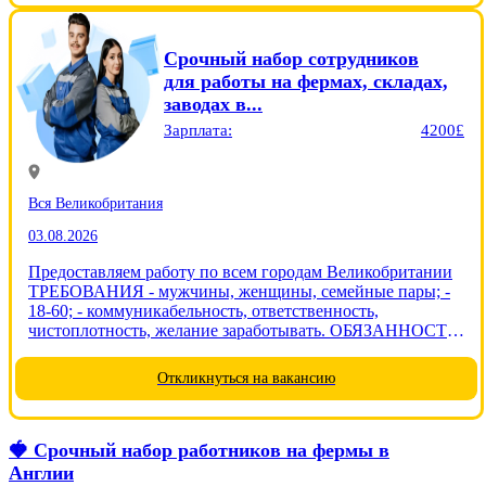
Срочный набор сотрудников
для работы на фермах, складах,
заводах в...
Зарплата:
4200£
Вся Великобритания
03.08.2026
Предоставляем работу по всем городам Великобритании
ТРЕБОВАНИЯ - мужчины, женщины, семейные пары; -
18-60; - коммуникабельность, ответственность,
чистоплотность, желание заработывать. ОБЯЗАННОСТИ
- выполнение поставленых задач в соответствии с
договором - упаковка, сортировка, сканирование товара,
Откликнуться на вакансию
сбор урожая. Контроль...
🍓 Срочный набор работников на фермы в
Англии