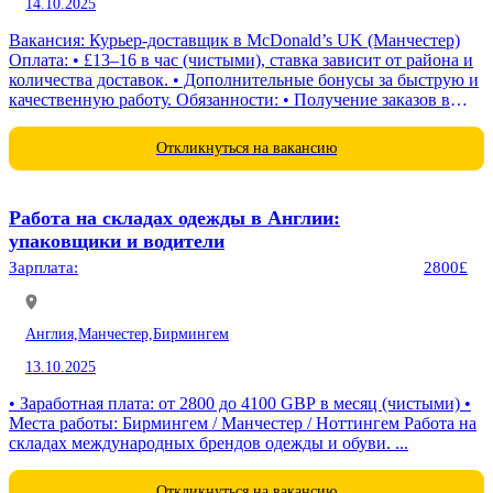
14.10.2025
Вакансия: Курьер-доставщик в McDonald’s UK (Манчестер)
Оплата: • £13–16 в час (чистыми), ставка зависит от района и
количества доставок. • Дополнительные бонусы за быструю и
качественную работу. Обязанности: • Получение заказов в
ресторане McDonald’s и...
Откликнуться на вакансию
Работа на складах одежды в Англии:
упаковщики и водители
Зарплата:
2800£
Англия,
Манчестер,
Бирмингем
13.10.2025
• Заработная плата: от 2800 до 4100 GBP в месяц (чистыми) •
Места работы: Бирмингем / Манчестер / Ноттингем Работа на
складах международных брендов одежды и обуви. ...
Откликнуться на вакансию