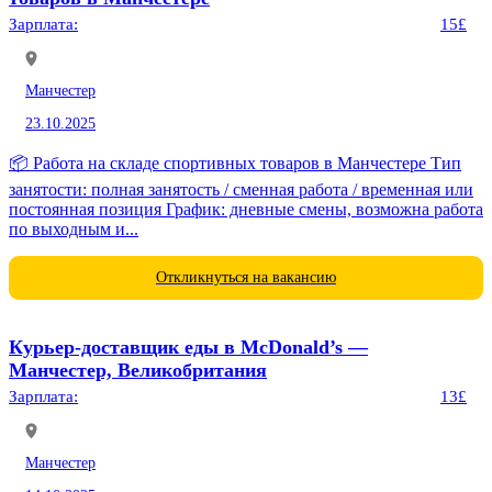
Зарплата:
15£
Манчестер
23.10.2025
📦 Работа на складе спортивных товаров в Манчестере Тип
занятости: полная занятость / сменная работа / временная или
постоянная позиция График: дневные смены, возможна работа
по выходным и...
Откликнуться на вакансию
Курьер-доставщик еды в McDonald’s —
Манчестер, Великобритания
Зарплата:
13£
Манчестер