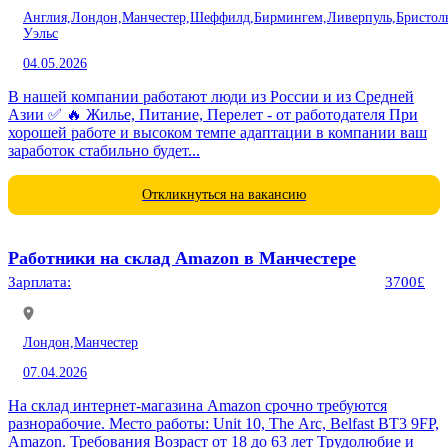
Англия,
Лондон,
Манчестер,
Шеффилд,
Бирмингем,
Ливерпуль,
Бристол
Уэльс
04.05.2026
В нашей компании работают люди из России и из Средней
Азии ✅ 🔥 Жилье, Питание, Перелет - от работодателя При
хорошей работе и высоком темпе адаптации в компании ваш
заработок стабильно будет...
Откликнуться на вакансию
Работники на склад Amazon в Манчестере
Зарплата:
3700£
Лондон,
Манчестер
07.04.2026
На склад интернет-магазина Amazon срочно требуются
разнорабочие. Место работы: Unit 10, The Arc, Belfast BT3 9FP,
Amazon. Требования Возраст от 18 до 63 лет Трудолюбие и