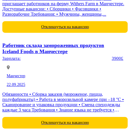
приглашает работников на ферму Withers Farm в Манчестере.
Доступные вакансии: • Сборщики • Фасовщики •
Разнорабочие Требования: • Мужчины, женщины,...
Откликнуться на вакансию
Работник склада замороженных продуктов
Iceland Foods в Манчестере
Зарплата:
3900£
Манчестер
22.09.2025
Обязанности • Сборка заказов (мороженое, пицца,
полуфабрикаты) • Работа в морозильной камере при –18 °C •
Сканирование и упаковка продукции • Смена спецодежды
каждые 3 часа Требования • Знание языка не требуется •
Готовность работать при низких...
Откликнуться на вакансию