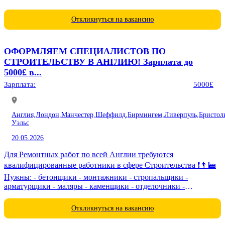
товара,фасовка,соблюдение норм...
Откликнуться на вакансию
ОФОРМЛЯЕМ СПЕЦИАЛИСТОВ ПО
СТРОИТЕЛЬСТВУ В АНГЛИЮ! Зарплата до
5000£ в...
Зарплата:
5000£
Англия,
Лондон,
Манчестер,
Шеффилд,
Бирмингем,
Ливерпуль,
Бристол
Уэльс
20.05.2026
Для Ремонтных работ по всей Англии требуются
квалифицированные работники в сфере Строительства ❗️👨‍🏭
Нужны: - бетонщики - монтажники - стропальщики -
арматурщики - маляры - каменщики - отделочники -
электрики - сварщики -...
Откликнуться на вакансию