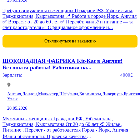
23.05.2026
Требуются мужчины и женщины Граждане РФ, Узбекистана,
Таджикистана, Кыргызстана 📍 Работа в городе Йорк, Англия
✅ Возраст: от 20 до 60 лет ✅ Перелёт, жильё и питание — за
счёт работодателя ✅ Официальное оформление и...
Откликнуться на вакансию
ШОКОЛАДНАЯ ФАБРИКА Kit-Kat в Англии!
Без опыта работы! Работники на...
Зарплата:
4000£
Англия,
Лондон,
Манчестер,
Шеффилд,
Бирмингем,
Ливерпуль,
Бристол
Уэльс
20.05.2026
Мужчины - женщины / Граждани РФ, Узбекистана,
Таджикистана, Кыргызстана От 20 до 60 лет 💯 Жилье ,
Питание , Перелет - от работодателя Город - Йорк, Англия
❗️Ваши обязанности: Проверка качества