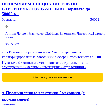
ОФОРМЛЯЕМ СПЕЦИАЛИСТОВ ПО
СТРОИТЕЛЬСТВУ В АНГЛИЮ! Зарплата до
5000£ в...
Зарплата:
5000£
Англия,
Лондон,
Манчестер,
Шеффилд,
Бирмингем,
Ливерпуль,
Бристол
Уэльс
20.05.2026
Для Ремонтных работ по всей Англии требуются
квалифицированные работники в сфере Строительства ❗️👨‍🏭
Нужны: - бетонщики - монтажники - стропальщики -
арматурщики - маляры - каменщики - отделочники -
электрики - сварщики -...
Откликнуться на вакансию
⚡️ Промышленные электрики / механики (с
проживанием)
Зарплата:
14£