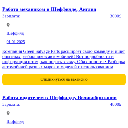
Работа механиком в Шеффилде, Англия
Зарплата:
3000£
Шеффилд
01.01.2025
Компания Green Salvage Parts расширяет свою команду и ищет
опытных разборщиков автомобилей! Вот подробности и
информация о том, как подать заявку. Обязанности: • Разборка
автомобилей разных марок и моделей с использованием
ручного...
Откликнуться на вакансию
Работа водителем в Шеффилде, Великобритании
Зарплата:
4800£
Шеффилд