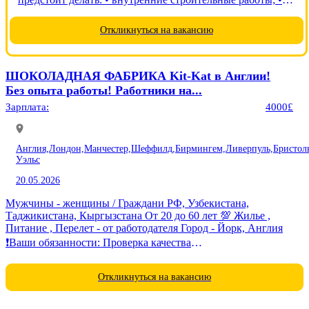
бетонные работы; • основные работы выполняются в
помещениях. 👷 Требования: • мужчины до 60 лет; •
Откликнуться на вакансию
опыт...
ШОКОЛАДНАЯ ФАБРИКА Kit-Kat в Англии!
Без опыта работы! Работники на...
Зарплата:
4000£
Англия,
Лондон,
Манчестер,
Шеффилд,
Бирмингем,
Ливерпуль,
Бристол
Уэльс
20.05.2026
Мужчины - женщины / Граждани РФ, Узбекистана,
Таджикистана, Кыргызстана От 20 до 60 лет 💯 Жилье ,
Питание , Перелет - от работодателя Город - Йорк, Англия
❗️Ваши обязанности: Проверка качества
товара,фасовка,соблюдение норм...
Откликнуться на вакансию