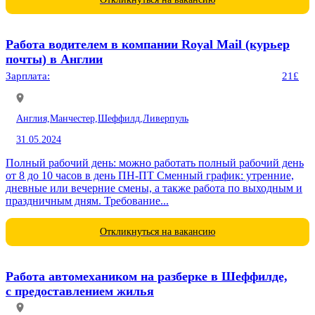
Работа водителем в компании Royal Mail (курьер
почты) в Англии
Зарплата:
21£
Англия,
Манчестер,
Шеффилд,
Ливерпуль
31.05.2024
Полный рабочий день: можно работать полный рабочий день
от 8 до 10 часов в день ПН-ПТ Сменный график: утренние,
дневные или вечерние смены, а также работа по выходным и
праздничным дням. Требование...
Откликнуться на вакансию
Работа автомехаником на разберке в Шеффилде,
с предоставлением жилья