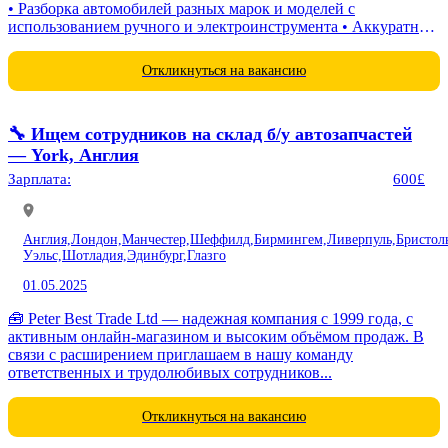
• Разборка автомобилей разных марок и моделей с
использованием ручного и электроинструмента • Аккуратное
снятие деталей и...
Откликнуться на вакансию
🔧 Ищем сотрудников на склад б/у автозапчастей
— York, Англия
Зарплата:
600£
Англия,
Лондон,
Манчестер,
Шеффилд,
Бирмингем,
Ливерпуль,
Бристол
Уэльс,
Шотладия,
Эдинбург,
Глазго
01.05.2025
🧰 Peter Best Trade Ltd — надежная компания с 1999 года, с
активным онлайн-магазином и высоким объёмом продаж. В
связи с расширением приглашаем в нашу команду
ответственных и трудолюбивых сотрудников...
Откликнуться на вакансию