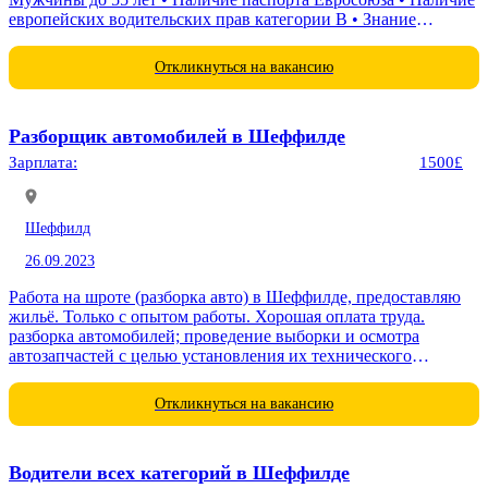
европейских водительских прав категории В • Знание
английского языка на...
Откликнуться на вакансию
Разборщик автомобилей в Шеффилде
Зарплата:
1500£
Шеффилд
26.09.2023
Работа на шроте (разборка авто) в Шеффилде, предоставляю
жильё. Только с опытом работы. Хорошая оплата труда.
разборка автомобилей; проведение выборки и осмотра
автозапчастей с целью установления их технического
состояния; Требования: обязательно наличие гражданства...
Откликнуться на вакансию
Водители всех категорий в Шеффилде