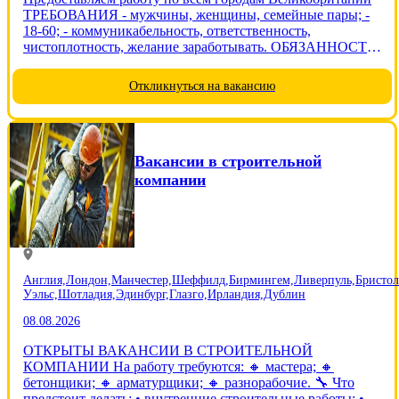
ТРЕБОВАНИЯ - мужчины, женщины, семейные пары; -
18-60; - коммуникабельность, ответственность,
чистоплотность, желание заработывать. ОБЯЗАННОСТИ
- выполнение поставленых задач в соответствии с
договором - упаковка, сортировка, сканирование товара,
Откликнуться на вакансию
сбор урожая. Контроль...
Вакансии в строительной
компании
Англия,
Лондон,
Манчестер,
Шеффилд,
Бирмингем,
Ливерпуль,
Бристол
Уэльс,
Шотладия,
Эдинбург,
Глазго,
Ирландия,
Дублин
08.08.2026
ОТКРЫТЫ ВАКАНСИИ В СТРОИТЕЛЬНОЙ
КОМПАНИИ На работу требуются: 🔸 мастера; 🔸
бетонщики; 🔸 арматурщики; 🔸 разнорабочие. 🔧 Что
предстоит делать: • внутренние строительные работы; •