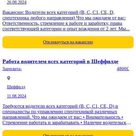
26.08.2024
Вакансии: Водители всех категорий (B, C, C1, CE, D,
спецтехника любого направления) Что мы ожидаем от вас:
Ответственность, стремление к работе и заработку, права
соответствующей категории и опыт вождения от 2 лет. Мы...
Откликнуться на вакансию
Работа водителем всех категорий в Шеффилде
Зарплата:
4800£
Шеффилд
11.08.2024
Требуются водители всех категорий (B, C, C1, CE, D) и
специалисты по управлению спецтехникой различных
направлений. Что мы ожидаем от вас: • Внимательность •
Стремление работать и зарабатывать • Наличие водительских
прав любой категории •...
Откликнуться на вакансию