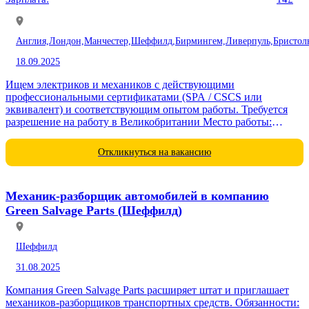
Англия,
Лондон,
Манчестер,
Шеффилд,
Бирмингем,
Ливерпуль,
Бристол
18.09.2025
Ищем электриков и механиков с действующими
профессиональными сертификатами (SPA / CSCS или
эквивалент) и соответствующим опытом работы. Требуется
разрешение на работу в Великобритании Место работы:
строительные объекты в Великобритании (Coalville, Castle
Donington,...
Откликнуться на вакансию
Механик-разборщик автомобилей в компанию
Green Salvage Parts (Шеффилд)
Шеффилд
31.08.2025
Компания Green Salvage Parts расширяет штат и приглашает
механиков-разборщиков транспортных средств. Обязанности: