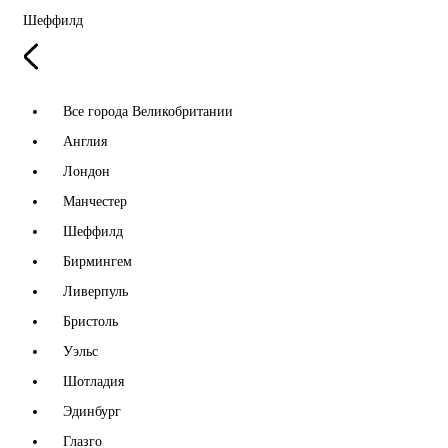
Шеффилд
Все города Великобритании
Англия
Лондон
Манчестер
Шеффилд
Бирмингем
Ливерпуль
Бристоль
Уэльс
Шотладия
Эдинбург
Глазго