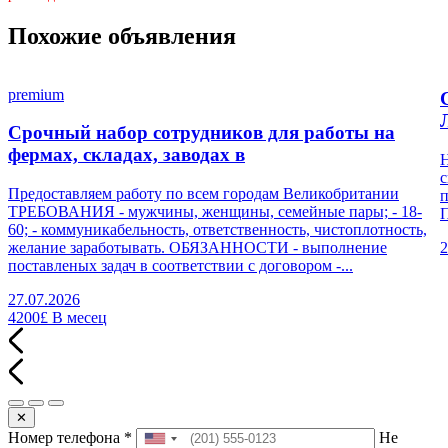
Похожие объявления
premium
Срочный набор сотрудников для работы на
фермах, складах, заводах в
Н
с
Предоставляем работу по всем городам Великобритании
п
ТРЕБОВАНИЯ - мужчины, женщины, семейные пары; - 18-
П
60; - коммуникабельность, ответственность, чистоплотность,
желание заработывать. ОБЯЗАННОСТИ - выполнение
2
поставленых задач в соответствии с договором -...
27.07.2026
4200£
В месец
✕
Номер телефона
*
Не