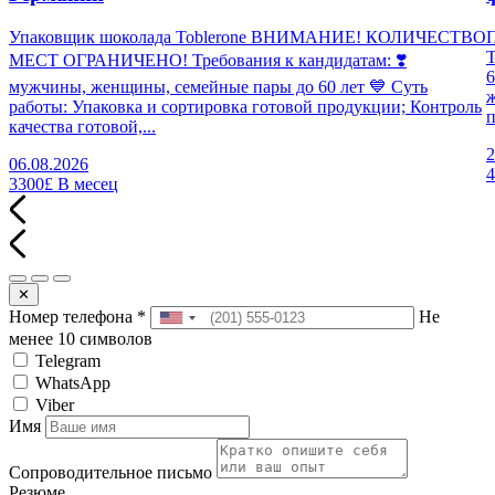
Упаковщик шоколада Toblerone ВНИМАНИЕ! КОЛИЧЕСТВО
П
МЕСТ ОГРАНИЧЕНО! Требования к кандидатам: ❣️
6
мужчины, женщины, семейные пары до 60 лет 💙 Суть
работы: Упаковка и сортировка готовой продукции; Контроль
п
качества готовой,...
2
06.08.2026
3300£
В месец
✕
Номер телефона
*
Не
менее 10 символов
Telegram
WhatsApp
Viber
Имя
Сопроводительное письмо
Резюме