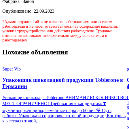
Фабрика | Завод
Опубликовано: 22.09.2023
*Администрация сайта не является работодателем или агентом
работодателя и не несёт ответственности за содержание вакансии,
условия трудоустройства или действия работодателя. Трудовые
отношения возникают исключительно между соискателем и
работодателем.
Похожие объявления
Super Vip
p
Упаковщик шоколадной продукции Toblerone в
Германии
Упаковщик шоколада Toblerone ВНИМАНИЕ! КОЛИЧЕСТВО
П
МЕСТ ОГРАНИЧЕНО! Требования к кандидатам: ❣️
6
мужчины, женщины, семейные пары до 60 лет 💙 Суть
работы: Упаковка и сортировка готовой продукции; Контроль
п
качества готовой,...
2