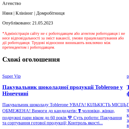
Агенство
Няня | Клініннг | Домробітниця
Опубліковано: 21.05.2023
*Адміністрація сайту не є роботодавцем або агентом роботодавця і не
несе відповідальності за зміст вакансії, умови працевлаштування або
дії роботодавця. Трудові відносини виникають виключно між
претендентом і роботодавцем.
Схожі оголошення
Super Vip
p
Пакувальник шоколадної продукції Toblerone у
Німеччині
Пакувальник шоколаду Toblerone УВАГА! КІЛЬКІСТЬ МІСЦЬ
П
ч
ОБМЕЖЕНА! Вимоги до кандидатів: ❣️ чоловіки, жінки,
к
подружні пари віком до 60 років 💙 Суть роботи: Пакування
з
та сортування готової продукції; Контроль якості...
в