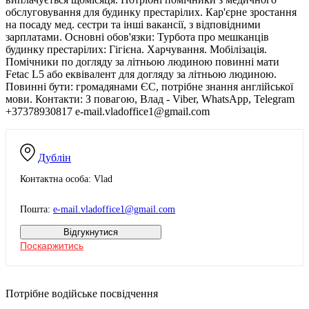
обслуговування для будинку престарілих. Кар'єрне зростання
на посаду мед. сестри та інші вакансії, з відповідними
зарплатами. Основні обов'язки: Турбота про мешканців
будинку престарілих: Гігієна. Харчування. Мобілізація.
Помічники по догляду за літньою людиною повинні мати
Fetac L5 або еквівалент для догляду за літньою людиною.
Повинні бути: громадянами ЄС, потрібне знання англійської
мови. Контакти: З повагою, Влад - Viber, WhatsApp, Telegram
+37378930817 e-mail.vladoffice1@gmail.com
Дублін
Контактна особа: Vlad
Пошта:
e-mail.vladoffice1@gmail.com
Відгукнутися
Поскаржитись
Потрібне водійське посвідчення