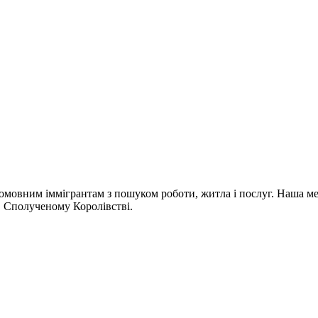
омовним іммігрантам з пошуком роботи, житла і послуг. Наша мета
 в Сполученому Королівстві.