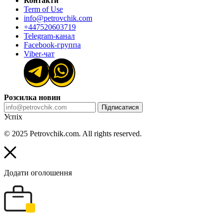
Контакти
Term of Use
info@petrovchik.com
+447520603719
Telegram-канал
Facebook-группа
Viber-чат
Розсилка новин
Підписатися
Успіх
© 2025 Petrovchik.com. All rights reserved.
Додати оголошення