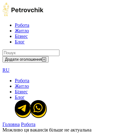
Робота
Житло
Бізнес
Блог
Додати оголошення
RU
Робота
Житло
Бізнес
Блог
Головна
Робота
Можливо ця вакансія більше не актуальна