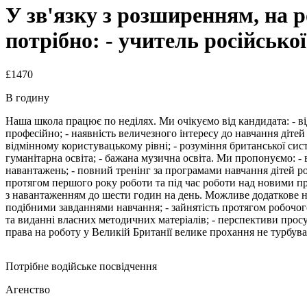
У зв'язку з розширенням, на 
потрібно: - учитель російсько
£1470
В годину
Наша школа працює по неділях. Ми очікуємо від кандидата: - від
професійно; - наявність величезного інтересу до навчання діте
відмінному користувацькому рівні; - розуміння британської сист
гуманітарна освіта; - бажана музична освіта. Ми пропонуємо: -
навантажень; - повний тренінг за програмами навчання дітей ро
протягом першого року роботи та під час роботи над новими про
з навантаженням до шести годин на день. Можливе додаткове на
подібними завданнями навчання; - зайнятість протягом робочого
та виданні власних методичних матеріалів; - перспективи просув
права на роботу у Великій Британії велике прохання не турбува
Потрібне водійське посвідчення
Агенство