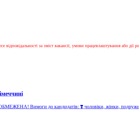
несе відповідальності за зміст вакансії, умови працевлаштування або дії
імеччині
ЕЖЕНА! Вимоги до кандидатів: ❣️ чоловіки, жінки, подружні п