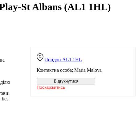
Play-St Albans (AL1 1HL)
Лондон
AL1 1HL
 на
Контактна особа: Maria Malova
Відгукнутися
еділю
Поскаржитись
товці
 Без