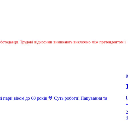
 роботодавця. Трудові відносини виникають виключно між претендентом і
p
П
ари віком до 60 років 💙 Суть роботи: Пакування та
-
2