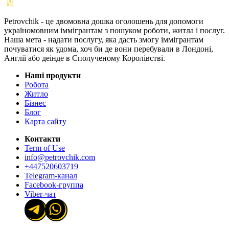
Petrovchik - це двомовна дошка оголошень для допомоги
україномовним іммігрантам з пошуком роботи, житла і послуг.
Наша мета - надати послугу, яка дасть змогу іммігрантам
почуватися як удома, хоч би де вони перебували в Лондоні,
Англії або деінде в Сполученому Королівстві.
Наші продукти
Робота
Житло
Бізнес
Блог
Карта сайту
Контакти
Term of Use
info@petrovchik.com
+447520603719
Telegram-канал
Facebook-группа
Viber-чат