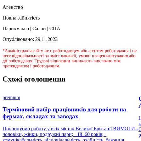
Агенство
Повна зайнятість
Парихмакер | Салон | СПА
Опубліковано: 29.11.2023
*Адміністрація сайту не є роботодавцем або агентом роботодавця і не
несе відповідальності за зміст вакансії, умови працевлаштування або
дії роботодавця. Трудові відносини виникають виключно між
претендентом і роботодавцем.
Схожі оголошення
premium
Терміновий набір працівників для роботи на
фермах, складах та заводах
Н
к
Пропонуємо роботу у всіх містах Великої Британії ВИМОГИ -
С
чоловіки, жінки, подружні пари; - 18–60 років; -
р
комунікабельність, відповідальність, охайність, бажання