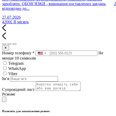
заробляти. ОБОВ’ЯЗКИ - виконання поставлених завдань
2
відповідно до...
27.07.2026
4200£
В місяць
✕
Номер телефону
*
Не
менше 10 символів
Telegram
WhatsApp
Viber
Імʼя
Супровідний лист
Резюме
Натисніть для завантаження резюме