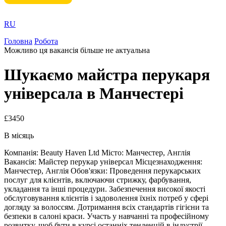
RU
Головна
Робота
Можливо ця вакансія більше не актуальна
Шукаємо майстра перукаря
універсала в Манчестері
£3450
В місяць
Компанія: Beauty Haven Ltd Місто: Манчестер, Англія
Вакансія: Майстер перукар універсал Місцезнаходження:
Манчестер, Англія Обов'язки: Проведення перукарських
послуг для клієнтів, включаючи стрижку, фарбування,
укладання та інші процедури. Забезпечення високої якості
обслуговування клієнтів і задоволення їхніх потреб у сфері
догляду за волоссям. Дотримання всіх стандартів гігієни та
безпеки в салоні краси. Участь у навчанні та професійному
розвитку, щоб бути в курсі останніх тенденцій в індустрії