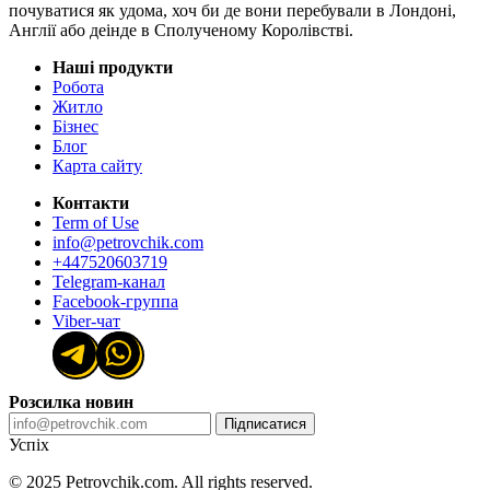
почуватися як удома, хоч би де вони перебували в Лондоні,
Англії або деінде в Сполученому Королівстві.
Наші продукти
Робота
Житло
Бізнес
Блог
Карта сайту
Контакти
Term of Use
info@petrovchik.com
+447520603719
Telegram-канал
Facebook-группа
Viber-чат
Розсилка новин
Підписатися
Успіх
© 2025 Petrovchik.com. All rights reserved.