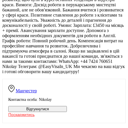
краси. Вимоги: Досвід роботи в перукарському мистецтві
бажаний, але не обов'язковий. Бажання вчитися і розвиватися
у сфері краси. Позитивне ставлення до роботи з клієнтами та
комунікабельність. Уважність до деталей і прагнення до
досконалості у своїй роботі. Умови: Зарплата: £3450 на місяць
+ премії. Авансування зарплати доступне. Допомога з
оформленням необхідних документів для роботи в Англії.
Графік роботи: Повний робочий день. Компенсація витрат на
професійне навчання та розвиток. Доброзичлива і
підтримуюча атмосфера в салоні. Якщо ви зацікавлені в цій
вакансії та готові приєднатися до нашої команди, зв'яжіться з
нами за такими контактами: WhatsApp: +44 7424 760651
Nikolay Телеграм: @EasyVisaIn_UK Ми чекаємо на ваш відгук
і готові обговорити вашу кандидатуру!
Манчестер
Контактна особа: Nikolay
Відгукнутися
Поскаржитись