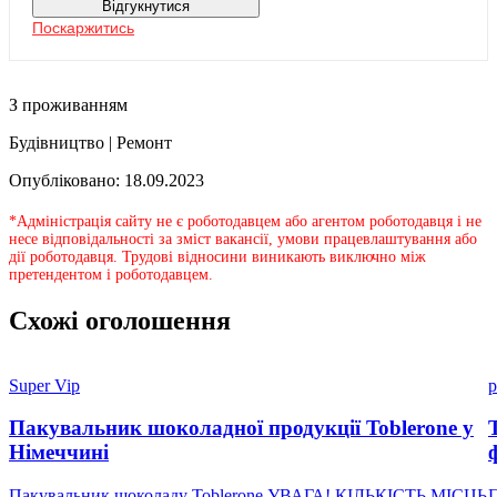
Відгукнутися
Поскаржитись
З проживанням
Будівництво | Ремонт
Опубліковано: 18.09.2023
*Адміністрація сайту не є роботодавцем або агентом роботодавця і не
несе відповідальності за зміст вакансії, умови працевлаштування або
дії роботодавця. Трудові відносини виникають виключно між
претендентом і роботодавцем.
Схожі оголошення
Super Vip
p
Пакувальник шоколадної продукції Toblerone у
Німеччині
Пакувальник шоколаду Toblerone УВАГА! КІЛЬКІСТЬ МІСЦЬ
П