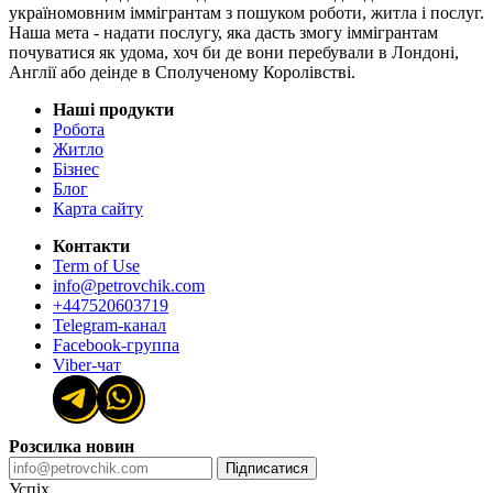
україномовним іммігрантам з пошуком роботи, житла і послуг.
Наша мета - надати послугу, яка дасть змогу іммігрантам
почуватися як удома, хоч би де вони перебували в Лондоні,
Англії або деінде в Сполученому Королівстві.
Наші продукти
Робота
Житло
Бізнес
Блог
Карта сайту
Контакти
Term of Use
info@petrovchik.com
+447520603719
Telegram-канал
Facebook-группа
Viber-чат
Розсилка новин
Підписатися
Успіх