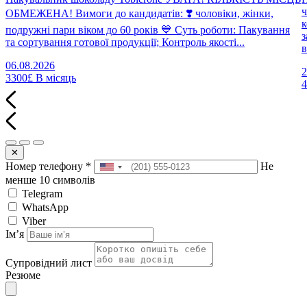
ч
ОБМЕЖЕНА! Вимоги до кандидатів: ❣️ чоловіки, жінки,
к
подружні пари віком до 60 років 💙 Суть роботи: Пакування
з
та сортування готової продукції; Контроль якості...
в
06.08.2026
2
3300£
В місяць
✕
Номер телефону
*
Не
менше 10 символів
Telegram
WhatsApp
Viber
Імʼя
Супровідний лист
Резюме