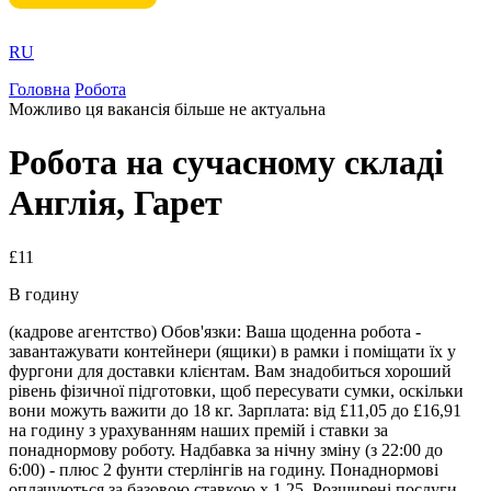
RU
Головна
Робота
Можливо ця вакансія більше не актуальна
Робота на сучасному складі
Англія, Гарет
£11
В годину
(кадрове агентство) Обов'язки: Ваша щоденна робота -
завантажувати контейнери (ящики) в рамки і поміщати їх у
фургони для доставки клієнтам. Вам знадобиться хороший
рівень фізичної підготовки, щоб пересувати сумки, оскільки
вони можуть важити до 18 кг. Зарплата: від £11,05 до £16,91
на годину з урахуванням наших премій і ставки за
понаднормову роботу. Надбавка за нічну зміну (з 22:00 до
6:00) - плюс 2 фунти стерлінгів на годину. Понаднормові
оплачуються за базовою ставкою х 1,25. Розширені послуги