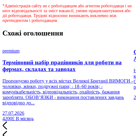
*Адміністрація сайту не є роботодавцем або агентом роботодавця і не
несе відповідальності за зміст вакансії, умови працевлаштування або
дії роботодавця. Трудові відносини виникають виключно між
претендентом і роботодавцем.
Схожі оголошення
premium
Терміновий набір працівників для роботи на
фермах, складах та заводах
Н
к
Пропонуємо роботу у всіх містах Великої Британії ВИМОГИ -
С
чоловіки, жінки, подружні пари; - 18–60 років; -
р
комунікабельність, відповідальність, охайність, бажання
заробляти. ОБОВ’ЯЗКИ - виконання поставлених завдань
2
відповідно до...
27.07.2026
4200£
В місяць