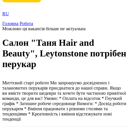
RU
Головна
Робота
Можливо ця вакансія більше не актуальна
Салон "Таня Hair and
Beauty", Leytonstone потрібен
перукар
Миттєвий старт роботи Ми запрошуємо досвідчених і
талановитих перукарів приєднатися до нашої справи. Якщо
ви вмієте творити шедеври та хочете бути частиною привітної
команди, це для вас! Умови: * Оплата на відсоток * Гнучкий
графік * Затишне робоче середовище Вимоги: * Досвід роботи
перукарем * Вміння працювати з різними стилями та
тенденціями * Креативність і вміння відстежувати нові
тенденції