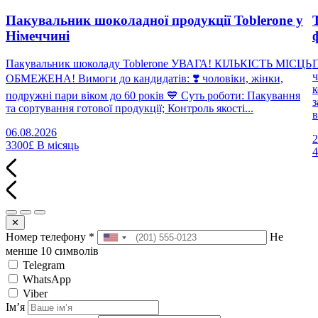
Пакувальник шоколадної продукції Toblerone у
Німеччині
Пакувальник шоколаду Toblerone УВАГА! КІЛЬКІСТЬ МІСЦЬ
П
ч
ОБМЕЖЕНА! Вимоги до кандидатів: ❣️ чоловіки, жінки,
к
подружні пари віком до 60 років 💙 Суть роботи: Пакування
з
та сортування готової продукції; Контроль якості...
в
06.08.2026
2
3300£
В місяць
✕
Номер телефону
*
Не
менше 10 символів
Telegram
WhatsApp
Viber
Імʼя