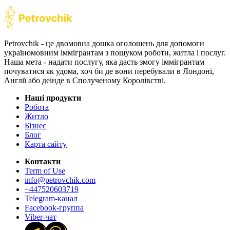
Petrovchik - це двомовна дошка оголошень для допомоги
україномовним іммігрантам з пошуком роботи, житла і послуг.
Наша мета - надати послугу, яка дасть змогу іммігрантам
почуватися як удома, хоч би де вони перебували в Лондоні,
Англії або деінде в Сполученому Королівстві.
Наші продукти
Робота
Житло
Бізнес
Блог
Карта сайту
Контакти
Term of Use
info@petrovchik.com
+447520603719
Telegram-канал
Facebook-группа
Viber-чат