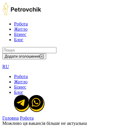
Робота
Житло
Бізнес
Блог
Додати оголошення
RU
Робота
Житло
Бізнес
Блог
Головна
Робота
Можливо ця вакансія більше не актуальна