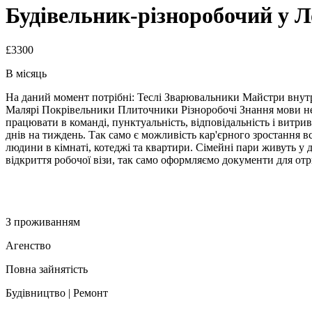
Будівельник-різноробочий у Л
£3300
В місяць
На даний момент потрібні: Теслі Зварювальники Майстри вну
Малярі Покрівельники Плиточники Різноробочі Знання мови не п
працювати в команді, пунктуальність, відповідальність і витрив
днів на тиждень. Так само є можливість кар'єрного зростання в
людини в кімнаті, котеджі та квартири. Сімейні пари живуть 
відкриття робочої візи, так само оформляємо документи для о
З проживанням
Агенство
Повна зайнятість
Будівництво | Ремонт