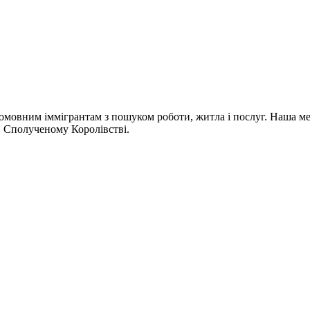
омовним іммігрантам з пошуком роботи, житла і послуг. Наша мета
 в Сполученому Королівстві.