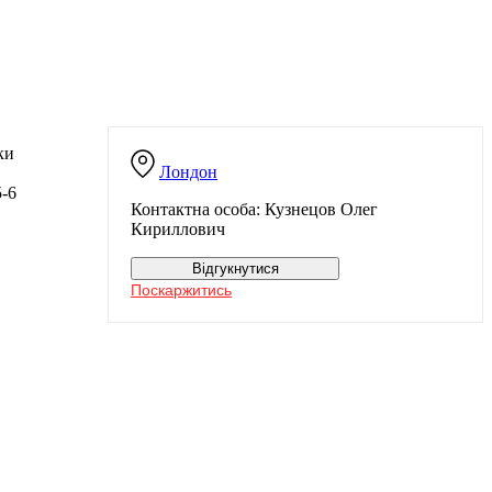
ки
Лондон
5-6
Контактна особа: Кузнецов Олег
Кириллович
Відгукнутися
Поскаржитись