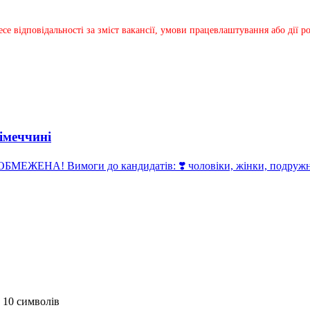
несе відповідальності за зміст вакансії, умови працевлаштування або дії
імеччині
ЕЖЕНА! Вимоги до кандидатів: ❣️ чоловіки, жінки, подружні п
 10 символів