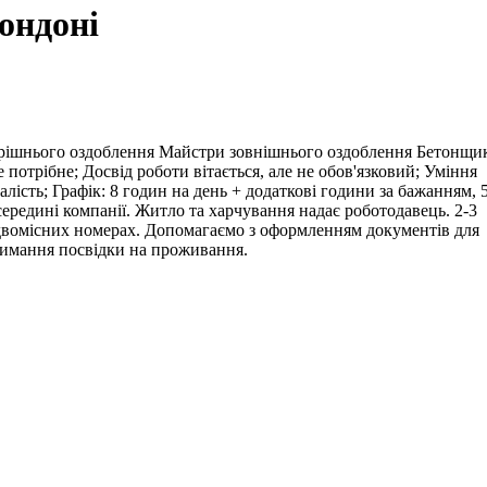
ондоні
трішнього оздоблення Майстри зовнішнього оздоблення Бетонщи
отрібне; Досвід роботи вітається, але не обов'язковий; Уміння
алість; Графік: 8 годин на день + додаткові години за бажанням, 
середині компанії. Житло та харчування надає роботодавець. 2-3
у двомісних номерах. Допомагаємо з оформленням документів для
тримання посвідки на проживання.