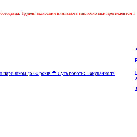
 роботодавця. Трудові відносини виникають виключно між претендентом і
p
В
ари віком до 60 років 💙 Суть роботи: Пакування та
р
0