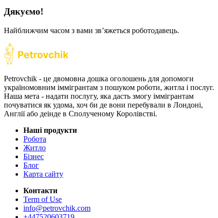
Дякуємо!
Найближчим часом з вами звʼяжеться роботодавець.
Petrovchik - це двомовна дошка оголошень для допомоги
україномовним іммігрантам з пошуком роботи, житла і послуг.
Наша мета - надати послугу, яка дасть змогу іммігрантам
почуватися як удома, хоч би де вони перебували в Лондоні,
Англії або деінде в Сполученому Королівстві.
Наші продукти
Робота
Житло
Бізнес
Блог
Карта сайту
Контакти
Term of Use
info@petrovchik.com
+447520603719