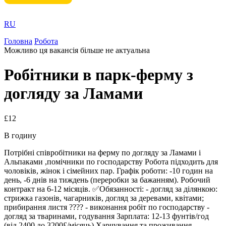
RU
Головна
Робота
Можливо ця вакансія більше не актуальна
Робітники в парк-ферму з
догляду за Ламами
£12
В годину
Потрібні співробітники на ферму по догляду за Ламами і
Альпаками ,помічники по господарству Робота підходить для
чоловіків, жінок і сімейних пар. Графік роботи: -10 годин на
день, -6 днів на тиждень (переробки за бажанням). Робочий
контракт на 6-12 місяців. ✅Обязанності: - догляд за ділянкою:
стрижка газонів, чагарників, догляд за деревами, квітами;
прибирання листя ???? - виконання робіт по господарству -
догляд за тваринами, годування Зарплата: 12-13 фунтів/год
(від 2400 до 3200£/місяць) Харчування та проживання