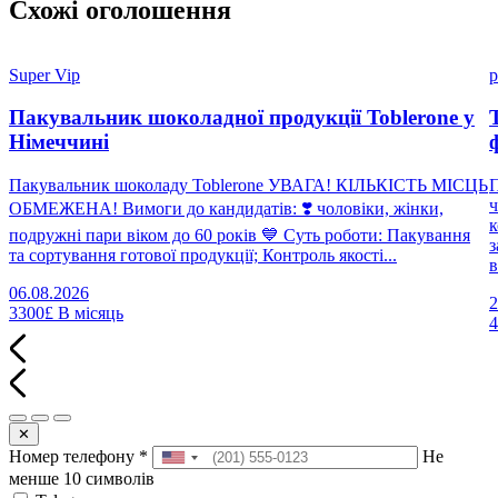
Схожі оголошення
Super Vip
p
Пакувальник шоколадної продукції Toblerone у
Німеччині
Пакувальник шоколаду Toblerone УВАГА! КІЛЬКІСТЬ МІСЦЬ
П
ч
ОБМЕЖЕНА! Вимоги до кандидатів: ❣️ чоловіки, жінки,
к
подружні пари віком до 60 років 💙 Суть роботи: Пакування
з
та сортування готової продукції; Контроль якості...
в
06.08.2026
2
3300£
В місяць
✕
Номер телефону
*
Не
менше 10 символів