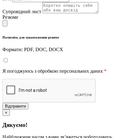
Супровідний лист
Резюме
Натисніть для завантаження резюме
Формати: PDF, DOC, DOCX
Я погоджуюсь з обробкою персональних даних
*
Відправити
×
Дякуємо!
Найближчим часом з вами звʼяжеться роботодавець.