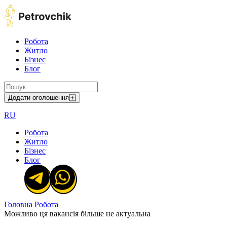
Робота
Житло
Бізнес
Блог
Додати оголошення
RU
Робота
Житло
Бізнес
Блог
Головна
Робота
Можливо ця вакансія більше не актуальна