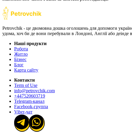
Petrovchik - це двомовна дошка оголошень для допомоги україн
удома, хоч би де вони перебували в Лондоні, Англії або деінде
Наші продукти
Робота
Житло
Бізнес
Блог
Карта сайту
Контакти
Term of Use
info@petrovchik.com
+447520603719
Telegram-канал
Facebook-группа
Viber-чат