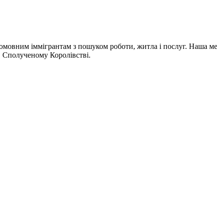
омовним іммігрантам з пошуком роботи, житла і послуг. Наша мета
 в Сполученому Королівстві.