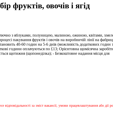
бір фруктів, овочів і ягід
 включно з яблуками, полуницею, малиною, ожиною, квітами, хмел
роцесі пакування фруктів і овочів на виробничій лінії на фабриці
тановить 40-60 годин на 5-6 днів (можливість додаткових годин 
аткові години оплачуються по £13; Орієнтовна щомісячна заробіт
юється щотижня (щопонеділка); - Безкоштовне надання місця для
несе відповідальності за зміст вакансії, умови працевлаштування або дії