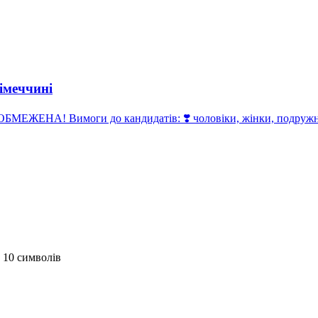
імеччині
ЕЖЕНА! Вимоги до кандидатів: ❣️ чоловіки, жінки, подружні п
 10 символів