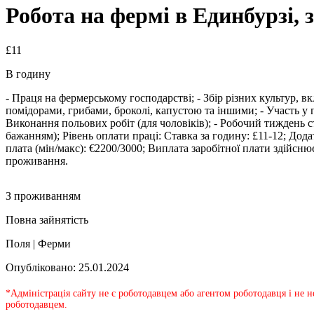
Робота на фермі в Единбурзі, з
£11
В годину
- Праця на фермерському господарстві; - Збір різних культур,
помідорами, грибами, броколі, капустою та іншими; - Участь у п
Виконання польових робіт (для чоловіків); - Робочий тиждень с
бажанням); Рівень оплати праці: Ставка за годину: £11-12; Дод
плата (мін/макс): €2200/3000; Виплата заробітної плати здійсн
проживання.
З проживанням
Повна зайнятість
Поля | Ферми
Опубліковано: 25.01.2024
*Адміністрація сайту не є роботодавцем або агентом роботодавця і не 
роботодавцем.