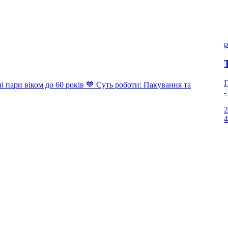
p
П
ари віком до 60 років 💙 Суть роботи: Пакування та
-
2