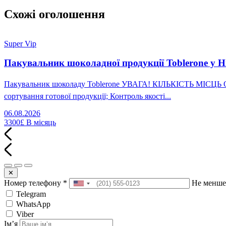
Схожі оголошення
Super Vip
Пакувальник шоколадної продукції Toblerone у Н
Пакувальник шоколаду Toblerone УВАГА! КІЛЬКІСТЬ МІСЦЬ ОБМ
сортування готової продукції; Контроль якості...
06.08.2026
3300£
В місяць
✕
Номер телефону
*
Не менше
Telegram
WhatsApp
Viber
Імʼя