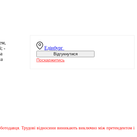
ем,
Едінбург
; -
за
Відгукнутися
на
Поскаржитись
 роботодавця. Трудові відносини виникають виключно між претендентом і