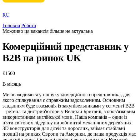
RU
Головна
Робота
Можливо ця вакансія більше не актуальна
Комерційний представник у
B2B на ринок UK
£1500
В місяць
Ми знаходимося у пошуку комерційного представника, для
якого спілкування є справжнім задоволенням. Основним
завданням буде взаємодія із закупівельниками у сегменті B2B
– ретейл та дистриб'ютори у Великій Британії, з обов'язковим
використанням англійської мови. Наша компанія – один із
п'яти світових лідерів у виробництві механічних дерев'яних
3D конструкторів для дітей та дорослих, займає стабільні
позиції на ринках Європи та Америки, де наша продукція має
великий попит. Основні вимоги до кандидатів: • Високий