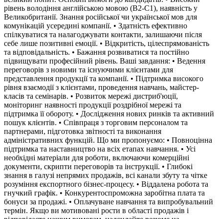
рівень володіння англійською мовою (B2-C1), наявність у
Великобританії. Знання російської чи української мов для
комунікацій усередині компанії. • Здатність ефективно
спілкуватися та налагоджувати контакти, залишаючи після
себе лише позитивні емоції. • Відкритість, цілеспрямованість
та відповідальність. • Бажання розвиватися та постійно
підвищувати професійний рівень. Ваші завдання: • Ведення
переговорів з новими та існуючими клієнтами для
представлення продукції та компанії. • Підтримка високого
рівня взаємодії з клієнтами, проведення навчань, майстер-
класів та семінарів. • Розвиток мережі дистриб'юції,
моніторинг наявності продукції роздрібної мережі та
підтримка її обороту. • Дослідження нових ринків та активний
пошук клієнтів. • Співпраця з торговим персоналом та
партнерами, підготовка звітності та виконання
адміністративних функцій. Що ми пропонуємо: • Повноцінна
підтримка та наставництво на всіх етапах навчання. • Усі
необхідні матеріали для роботи, включаючи комерційні
документи, скрипти переговорів та інструкції. • Глибокі
знання в галузі непрямих продажів, всі канали збуту та чітке
розуміння експортного бізнес-процесу. • Віддалена робота та
гнучкий графік. • Конкурентоспроможна заробітна плата та
бонуси за продажі. • Оплачуване навчання та випробувальний
термін. Якщо ви мотивовані рости в області продажів і