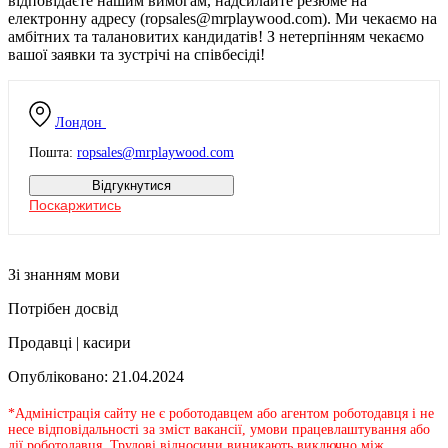
відповідаєте нашим вимогам, надсилайте резюме на
електронну адресу (ropsales@mrplaywood.com). Ми чекаємо на
амбітних та талановитих кандидатів! З нетерпінням чекаємо
вашої заявки та зустрічі на співбесіді!
Лондон
Пошта:
ropsales@mrplaywood.com
Відгукнутися
Поскаржитись
Зі знанням мови
Потрібен досвід
Продавці | касири
Опубліковано: 21.04.2024
*Адміністрація сайту не є роботодавцем або агентом роботодавця і не
несе відповідальності за зміст вакансії, умови працевлаштування або
дії роботодавця. Трудові відносини виникають виключно між