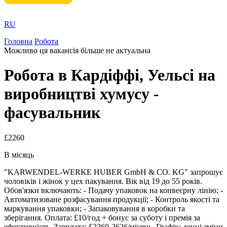
RU
Головна
Робота
Можливо ця вакансія більше не актуальна
Робота в Кардіффі, Уельсі на
виробництві хумусу -
фасувальник
£2260
В місяць
"KARWENDEL-WERKE HUBER GmbH & CO. KG" запрошує
чоловіків і жінок у цех пакування. Вік від 19 до 55 років.
Обов'язки включають: - Подачу упаковок на конвеєрну лінію; -
Автоматизоване розфасування продукції; - Контроль якості та
маркування упаковки; - Запаковування в коробки та
зберігання. Оплата: £10/год + бонус за суботу і премія за
ефективність. Зарплата: £2260-2626/місяць. Графік: денні зміни