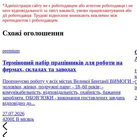
*Адміністрація сайту не є роботодавцем або агентом роботодавця і не
несе відповідальності за зміст вакансії, умови працевлаштування або
дії роботодавця. Трудові відносини виникають виключно між
претендентом і роботодавцем.
Схожі оголошення
premium
Терміновий набір працівників для роботи на
фермах, складах та заводах
Н
к
Пропонуємо роботу у всіх містах Великої Британії ВИМОГИ -
С
чоловіки, жінки, подружні пари; - 18–60 років; -
р
комунікабельність, відповідальність, охайність, бажання
заробляти. ОБОВ’ЯЗКИ - виконання поставлених завдань
2
відповідно до...
27.07.2026
4200£
В місяць