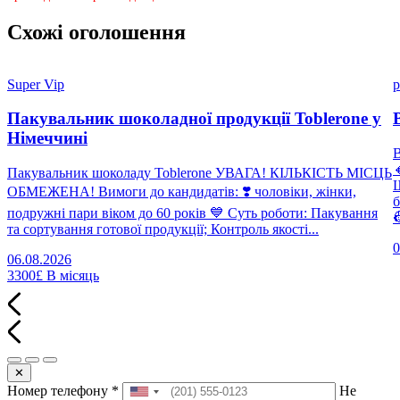
Схожі оголошення
Super Vip
p
Пакувальник шоколадної продукції Toblerone у
Німеччині

Пакувальник шоколаду Toblerone УВАГА! КІЛЬКІСТЬ МІСЦЬ
Щ
ОБМЕЖЕНА! Вимоги до кандидатів: ❣️ чоловіки, жінки,
б
подружні пари віком до 60 років 💙 Суть роботи: Пакування

та сортування готової продукції; Контроль якості...
0
06.08.2026
3300£
В місяць
✕
Номер телефону
*
Не