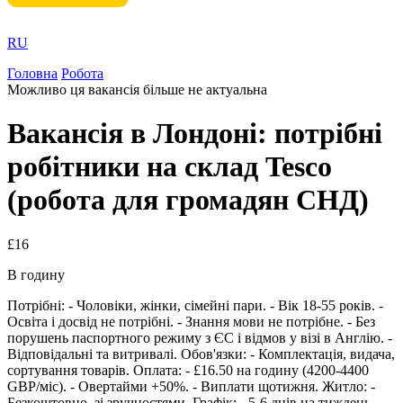
RU
Головна
Робота
Можливо ця вакансія більше не актуальна
Вакансія в Лондоні: потрібні
робітники на склад Tesco
(робота для громадян СНД)
£16
В годину
Потрібні: - Чоловіки, жінки, сімейні пари. - Вік 18-55 років. -
Освіта і досвід не потрібні. - Знання мови не потрібне. - Без
порушень паспортного режиму з ЄС і відмов у візі в Англію. -
Відповідальні та витривалі. Обов'язки: - Комплектація, видача,
сортування товарів. Оплата: - £16.50 на годину (4200-4400
GBP/міс). - Овертайми +50%. - Виплати щотижня. Житло: -
Безкоштовно, зі зручностями. Графік: - 5-6 днів на тиждень,