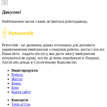
×
Дякуємо!
Найближчим часом з вами звʼяжеться роботодавець.
Petrovchik - це двомовна дошка оголошень для допомоги
україномовним іммігрантам з пошуком роботи, житла і послуг.
Наша мета - надати послугу, яка дасть змогу іммігрантам
почуватися як удома, хоч би де вони перебували в Лондоні,
Англії або деінде в Сполученому Королівстві.
Наші продукти
Робота
Житло
Бізнес
Блог
Карта сайту
Контакти
Term of Use