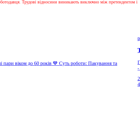
 роботодавця. Трудові відносини виникають виключно між претендентом і
p
П
ари віком до 60 років 💙 Суть роботи: Пакування та
-
2