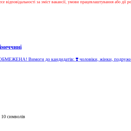
несе відповідальності за зміст вакансії, умови працевлаштування або дії
імеччині
ЕЖЕНА! Вимоги до кандидатів: ❣️ чоловіки, жінки, подружні п
 10 символів