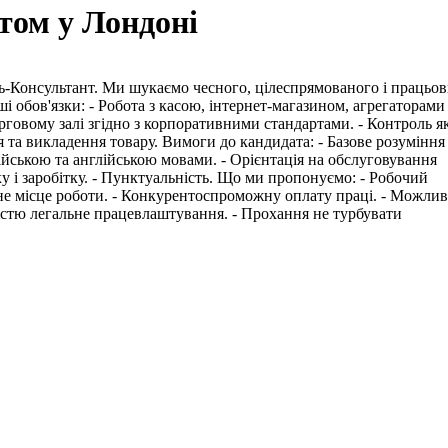
том у Лондоні
ь-Консультант. Ми шукаємо чесного, цілеспрямованого і працьо
і обов'язки: - Робота з касою, інтернет-магазином, агрегаторами
 торговому залі згідно з корпоративними стандартами. - Контроль я
я та викладення товару. Вимоги до кандидата: - Базове розуміння
ійською та англійською мовами. - Орієнтація на обслуговування
ку і заробітку. - Пунктуальність. Що ми пропонуємо: - Робочий
ьне місце роботи. - Конкурентоспроможну оплату праці. - Можлив
ністю легальне працевлаштування. - Прохання не турбувати