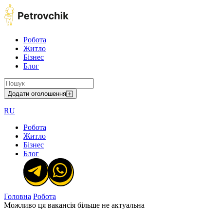
Робота
Житло
Бізнес
Блог
Додати оголошення
RU
Робота
Житло
Бізнес
Блог
Головна
Робота
Можливо ця вакансія більше не актуальна