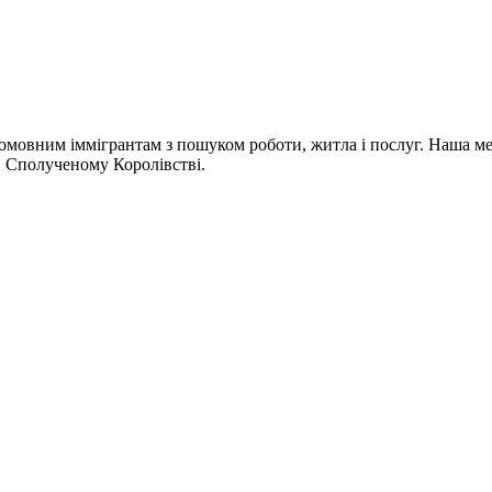
омовним іммігрантам з пошуком роботи, житла і послуг. Наша мета
 в Сполученому Королівстві.