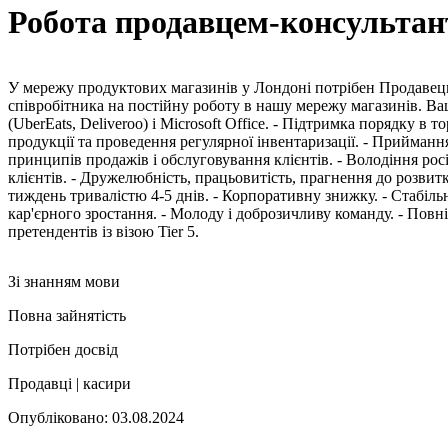
Робота продавцем-консультан
У мережу продуктових магазинів у Лондоні потрібен Продавец
співробітника на постійну роботу в нашу мережу магазинів. Ваш
(UberEats, Deliveroo) і Microsoft Office. - Підтримка порядку в
продукції та проведення регулярної інвентаризації. - Прийманн
принципів продажів і обслуговування клієнтів. - Володіння рос
клієнтів. - Дружелюбність, працьовитість, прагнення до розвит
тиждень тривалістю 4-5 днів. - Корпоративну знижку. - Стабіл
кар'єрного зростання. - Молоду і доброзичливу команду. - Пов
претендентів із візою Tier 5.
Зі знанням мови
Повна зайнятість
Потрібен досвід
Продавці | касири
Опубліковано: 03.08.2024