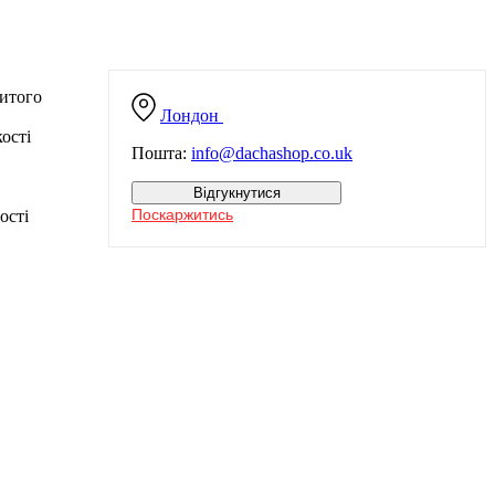
витого
Лондон
кості
Пошта:
info@dachashop.co.uk
Відгукнутися
Поскаржитись
ості