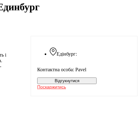
 Единбург
Едінбург:
ь і
.
-
Контактна особа: Pavel
Відгукнутися
Поскаржитись