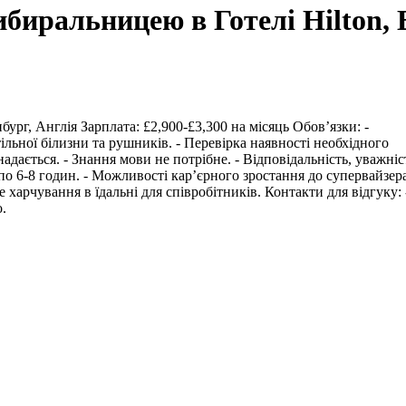
биральницею в Готелі Hilton,
рг, Англія Зарплата: £2,900-£3,300 на місяць Обов’язки: -
ільної білизни та рушників. - Перевірка наявності необхідного
адається. - Знання мови не потрібне. - Відповідальність, уважніст
 по 6-8 годин. - Можливості кар’єрного зростання до супервайзера
харчування в їдальні для співробітників. Контакти для відгуку: 
о.