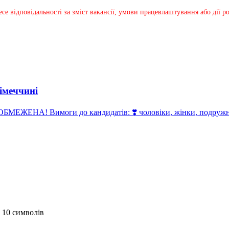
несе відповідальності за зміст вакансії, умови працевлаштування або дії
імеччині
ЕЖЕНА! Вимоги до кандидатів: ❣️ чоловіки, жінки, подружні п
 10 символів