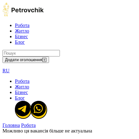
Робота
Житло
Бізнес
Блог
Додати оголошення
RU
Робота
Житло
Бізнес
Блог
Головна
Робота
Можливо ця вакансія більше не актуальна