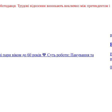
 роботодавця. Трудові відносини виникають виключно між претендентом і
p
В
ари віком до 60 років 💙 Суть роботи: Пакування та
р
0