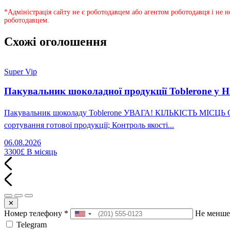
*Адміністрація сайту не є роботодавцем або агентом роботодавця і не 
роботодавцем.
Схожі оголошення
Super Vip
Пакувальник шоколадної продукції Toblerone у Н
Пакувальник шоколаду Toblerone УВАГА! КІЛЬКІСТЬ МІСЦЬ ОБМ
сортування готової продукції; Контроль якості...
06.08.2026
3300£
В місяць
✕
Номер телефону
*
Не менше
Telegram