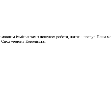
омовним іммігрантам з пошуком роботи, житла і послуг. Наша мета
 в Сполученому Королівстві.