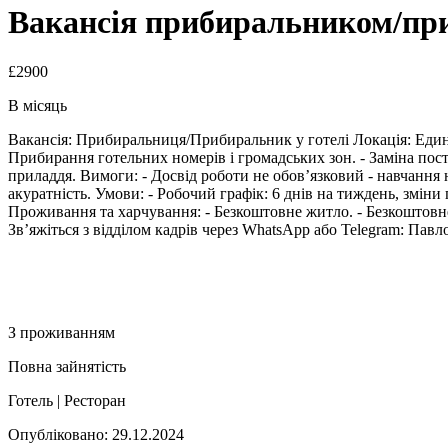
Вакансія прибиральником/при
£2900
В місяць
Вакансія: Прибиральниця/Прибиральник у готелі Локація: Единбу
Прибирання готельних номерів і громадських зон. - Заміна пост
приладдя. Вимоги: - Досвід роботи не обов’язковий - навчання н
акуратність. Умови: - Робочий графік: 6 днів на тиждень, зміни
Проживання та харчування: - Безкоштовне житло. - Безкоштовне 
Зв’яжіться з відділом кадрів через WhatsApp або Telegram: Павл
З проживанням
Повна зайнятість
Готель | Ресторан
Опубліковано: 29.12.2024