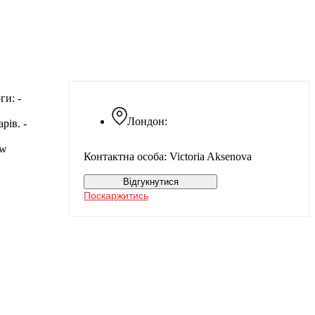
ги: -
Лондон:
рів. -
ew
Контактна особа: Victoria Aksenova
Відгукнутися
Поскаржитись