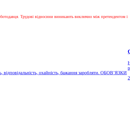
 роботодавця. Трудові відносини виникають виключно між претендентом і
Н
р
ть, відповідальність, охайність, бажання заробляти. ОБОВ’ЯЗКИ
2