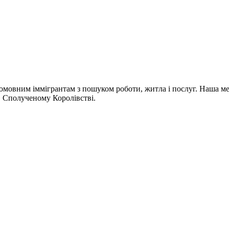
омовним іммігрантам з пошуком роботи, житла і послуг. Наша мета
 в Сполученому Королівстві.