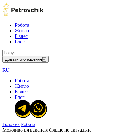
Робота
Житло
Бізнес
Блог
Додати оголошення
RU
Робота
Житло
Бізнес
Блог
Головна
Робота
Можливо ця вакансія більше не актуальна