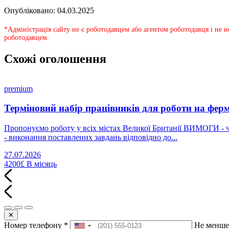
Опубліковано: 04.03.2025
*Адміністрація сайту не є роботодавцем або агентом роботодавця і не 
роботодавцем.
Схожі оголошення
premium
Терміновий набір працівників для роботи на ферм
Пропонуємо роботу у всіх містах Великої Британії ВИМОГИ - чо
- виконання поставлених завдань відповідно до...
27.07.2026
4200£
В місяць
✕
Номер телефону
*
Не менше