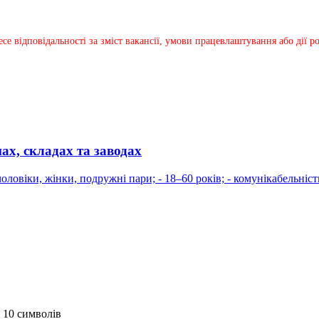
несе відповідальності за зміст вакансії, умови працевлаштування або дії
ах, складах та заводах
ловіки, жінки, подружні пари; - 18–60 років; - комунікабельніс
 10 символів