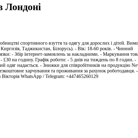
в Лондоні
обництві спортивного взуття та одягу для дорослих і дітей. Вимо
Киргизія, Таджикистан, Білорусь). - Вік: 18-60 років. - Чинний
зки: - Збір інтернет-замовлень за накладними. - Маркування това
 £30 на годину. Графік роботи: - 5 днів на тиждень по 8 годин. -
чий одяг надається. - Знижки для співробітників на продукцію N
 Безкоштовне харчування та проживання за рахунок роботодавця. -
а Вікторія WhatsApp / Telegram: +447465260129