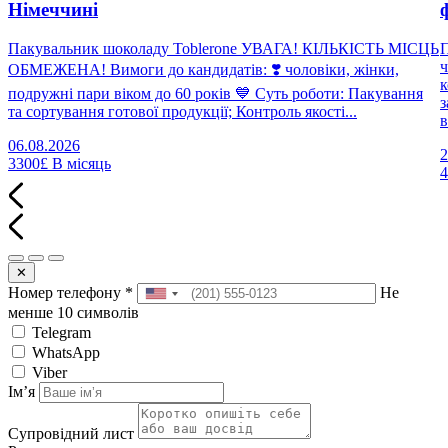
Німеччині
Пакувальник шоколаду Toblerone УВАГА! КІЛЬКІСТЬ МІСЦЬ
П
ч
ОБМЕЖЕНА! Вимоги до кандидатів: ❣️ чоловіки, жінки,
к
подружні пари віком до 60 років 💙 Суть роботи: Пакування
з
та сортування готової продукції; Контроль якості...
в
06.08.2026
2
3300£
В місяць
✕
Номер телефону
*
Не
менше 10 символів
Telegram
WhatsApp
Viber
Імʼя
Супровідний лист