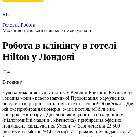
RU
Головна
Робота
Можливо ця вакансія більше не актуальна
Робота в клінінгу в готелі
Hilton у Лондоні
£14
В годину
Чудова можливість для старту у Великій Британії! Без досвіду
і знання мови - всього навчимо! Проживання, харчування,
бонуси та кар’єрне зростання - все включено! Обов’язки: - Для
жінок: прибирання номерів, зміна постільної білизни,
контроль міні-бару. - Для чоловіків: робота з обладнанням
(підлогомийні машини, хімчистка), прибирання офісних
приміщень, складування. Умови: ✓ Зарплата: від £3,500
чистими на місяць (£14-16/год). ✓ Проживання: надається. ✓