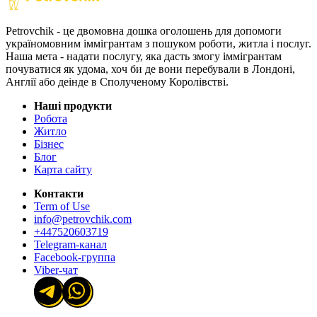
Petrovchik - це двомовна дошка оголошень для допомоги
україномовним іммігрантам з пошуком роботи, житла і послуг.
Наша мета - надати послугу, яка дасть змогу іммігрантам
почуватися як удома, хоч би де вони перебували в Лондоні,
Англії або деінде в Сполученому Королівстві.
Наші продукти
Робота
Житло
Бізнес
Блог
Карта сайту
Контакти
Term of Use
info@petrovchik.com
+447520603719
Telegram-канал
Facebook-группа
Viber-чат