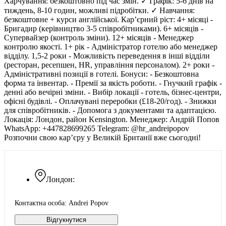
Харчування: безкоштовно під час змін. ✓ Графік: 5-6 днів на
тиждень, 8-10 годин, можливі підробітки. ✓ Навчання:
безкоштовне + курси англійської. Кар’єрний ріст: 4+ місяці -
Бригадир (керівництво 3-5 співробітниками). 6+ місяців -
Супервайзер (контроль зміни). 12+ місяців - Менеджер
контролю якості. 1+ рік - Адміністратор готелю або менеджер
відділу. 1,5-2 роки - Можливість переведення в інші відділи
(ресторан, ресепшен, HR, управління персоналом). 2+ роки -
Адміністративні позиції в готелі. Бонуси: - Безкоштовна
форма та інвентар. - Премії за якість роботи. - Гнучкий графік -
денні або вечірні зміни. - Вибір локації - готель, бізнес-центри,
офісні будівлі. - Оплачувані переробки (£18-20/год). - Знижки
для співробітників. - Допомога з документами та адаптацією.
Локація: Лондон, район Kensington. Менеджер: Андрій Попов
WhatsApp: +447828699265 Telegram: @hr_andreipopov
Розпочни свою кар’єру у Великій Британії вже сьогодні!
Лондон:
Контактна особа: Andrei Popov
Відгукнутися