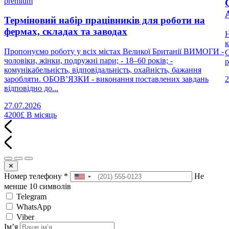
premium
Терміновий набір працівників для роботи на
фермах, складах та заводах
Н
к
Пропонуємо роботу у всіх містах Великої Британії ВИМОГИ -
С
чоловіки, жінки, подружні пари; - 18–60 років; -
р
комунікабельність, відповідальність, охайність, бажання
заробляти. ОБОВ’ЯЗКИ - виконання поставлених завдань
2
відповідно до...
27.07.2026
4200£
В місяць
✕
Номер телефону
*
Не
менше 10 символів
Telegram
WhatsApp
Viber
Імʼя