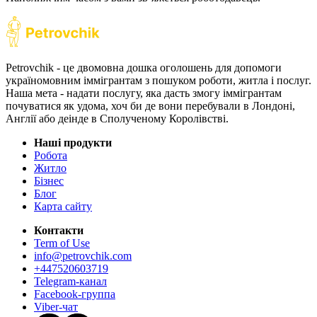
Petrovchik - це двомовна дошка оголошень для допомоги
україномовним іммігрантам з пошуком роботи, житла і послуг.
Наша мета - надати послугу, яка дасть змогу іммігрантам
почуватися як удома, хоч би де вони перебували в Лондоні,
Англії або деінде в Сполученому Королівстві.
Наші продукти
Робота
Житло
Бізнес
Блог
Карта сайту
Контакти
Term of Use
info@petrovchik.com
+447520603719
Telegram-канал
Facebook-группа
Viber-чат