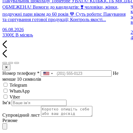
Пакувальник шоколаду Toblerone УВАГА! КІЛЬКІСТЬ МІСЦЬ
П
ч
ОБМЕЖЕНА! Вимоги до кандидатів: ❣️ чоловіки, жінки,
к
подружні пари віком до 60 років 💙 Суть роботи: Пакування
з
та сортування готової продукції; Контроль якості...
в
06.08.2026
2
3300£
В місяць
✕
Номер телефону
*
Не
менше 10 символів
Telegram
WhatsApp
Viber
Імʼя
Супровідний лист
Резюме