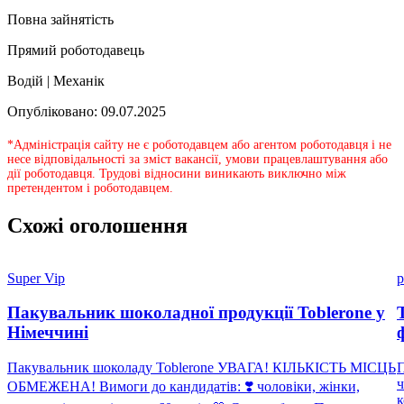
Повна зайнятість
Прямий роботодавець
Водій | Механік
Опубліковано: 09.07.2025
*Адміністрація сайту не є роботодавцем або агентом роботодавця і не
несе відповідальності за зміст вакансії, умови працевлаштування або
дії роботодавця. Трудові відносини виникають виключно між
претендентом і роботодавцем.
Схожі оголошення
Super Vip
p
Пакувальник шоколадної продукції Toblerone у
Німеччині
Пакувальник шоколаду Toblerone УВАГА! КІЛЬКІСТЬ МІСЦЬ
П
ч
ОБМЕЖЕНА! Вимоги до кандидатів: ❣️ чоловіки, жінки,
к