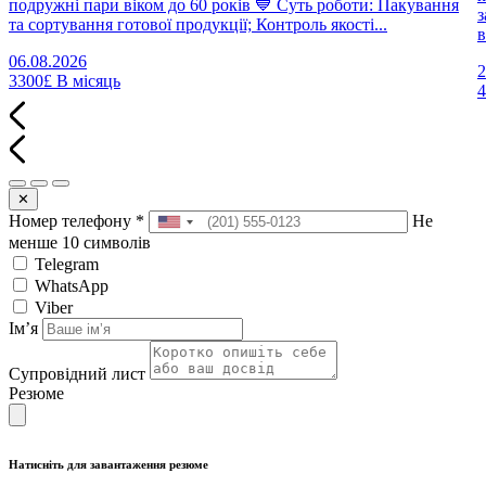
подружні пари віком до 60 років 💙 Суть роботи: Пакування
з
та сортування готової продукції; Контроль якості...
в
06.08.2026
2
3300£
В місяць
✕
Номер телефону
*
Не
менше 10 символів
Telegram
WhatsApp
Viber
Імʼя
Супровідний лист
Резюме
Натисніть для завантаження резюме