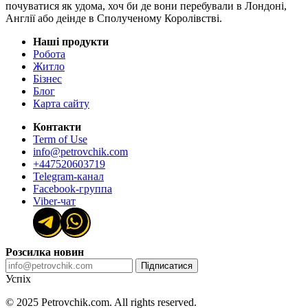
почуватися як удома, хоч би де вони перебували в Лондоні,
Англії або деінде в Сполученому Королівстві.
Наші продукти
Робота
Житло
Бізнес
Блог
Карта сайту
Контакти
Term of Use
info@petrovchik.com
+447520603719
Telegram-канал
Facebook-группа
Viber-чат
Розсилка новин
Підписатися
Успіх
© 2025 Petrovchik.com. All rights reserved.