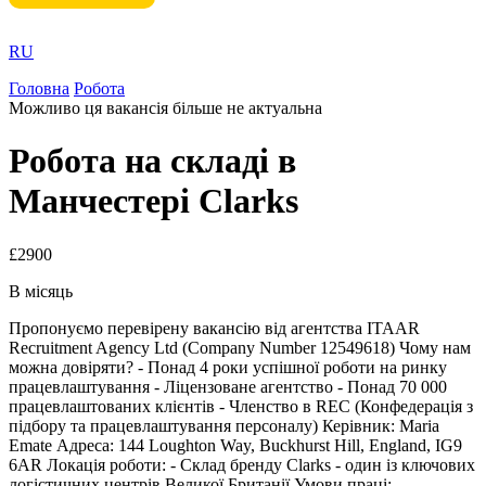
RU
Головна
Робота
Можливо ця вакансія більше не актуальна
Робота на складі в
Манчестері Clarks
£2900
В місяць
Пропонуємо перевірену вакансію від агентства ITAAR
Recruitment Agency Ltd (Company Number 12549618) Чому нам
можна довіряти? - Понад 4 роки успішної роботи на ринку
працевлаштування - Ліцензоване агентство - Понад 70 000
працевлаштованих клієнтів - Членство в REC (Конфедерація з
підбору та працевлаштування персоналу) Керівник: Maria
Emate Адреса: 144 Loughton Way, Buckhurst Hill, England, IG9
6AR Локація роботи: - Склад бренду Clarks - один із ключових
логістичних центрів Великої Британії Умови праці: -