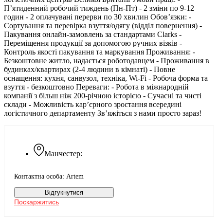
П’ятиденний робочий тиждень (Пн-Пт) - 2 зміни по 9-12
годин - 2 оплачувані перерви по 30 хвилин Обов’язки: -
Сортування та перевірка взуття/одягу (відділ повернення) -
Пакування онлайн-замовлень за стандартами Clarks -
Переміщення продукції за допомогою ручних візків -
Контроль якості пакування та маркування Проживання: -
Безкоштовне житло, надається роботодавцем - Проживання в
будинках/квартирах (2-4 людини в кімнаті) - Повне
оснащення: кухня, санвузол, техніка, Wi-Fi - Робоча форма та
взуття - безкоштовно Переваги: - Робота в міжнародній
компанії з більш ніж 200-річною історією - Сучасні та чисті
склади - Можливість кар’єрного зростання всередині
логістичного департаменту Зв’яжіться з нами просто зараз!
Манчестер:
Контактна особа: Artem
Відгукнутися
Поскаржитись