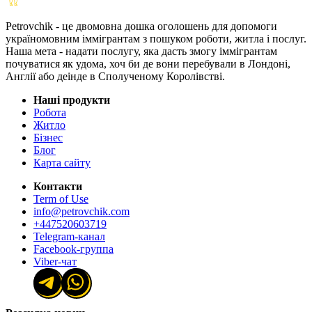
Petrovchik - це двомовна дошка оголошень для допомоги
україномовним іммігрантам з пошуком роботи, житла і послуг.
Наша мета - надати послугу, яка дасть змогу іммігрантам
почуватися як удома, хоч би де вони перебували в Лондоні,
Англії або деінде в Сполученому Королівстві.
Наші продукти
Робота
Житло
Бізнес
Блог
Карта сайту
Контакти
Term of Use
info@petrovchik.com
+447520603719
Telegram-канал
Facebook-группа
Viber-чат