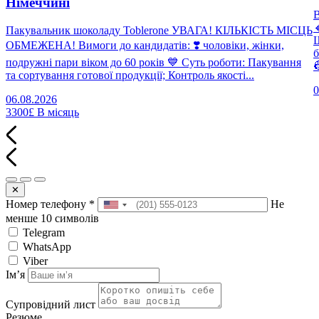
Німеччині

Пакувальник шоколаду Toblerone УВАГА! КІЛЬКІСТЬ МІСЦЬ
Щ
ОБМЕЖЕНА! Вимоги до кандидатів: ❣️ чоловіки, жінки,
б
подружні пари віком до 60 років 💙 Суть роботи: Пакування

та сортування готової продукції; Контроль якості...
0
06.08.2026
3300£
В місяць
✕
Номер телефону
*
Не
менше 10 символів
Telegram
WhatsApp
Viber
Імʼя
Супровідний лист
Резюме