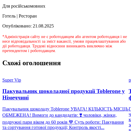
Для російськомовних
Готель | Ресторан
Опубліковано: 21.08.2025
*Адміністрація сайту не є роботодавцем або агентом роботодавця і не
несе відповідальності за зміст вакансії, умови працевлаштування або
дії роботодавця. Трудові відносини виникають виключно між
претендентом і роботодавцем.
Схожі оголошення
Super Vip
p
Пакувальник шоколадної продукції Toblerone у
Німеччині
Пакувальник шоколаду Toblerone УВАГА! КІЛЬКІСТЬ МІСЦЬ
П
ч
ОБМЕЖЕНА! Вимоги до кандидатів: ❣️ чоловіки, жінки,
к
подружні пари віком до 60 років 💙 Суть роботи: Пакування
з
та сортування готової продукції; Контроль якості...
в