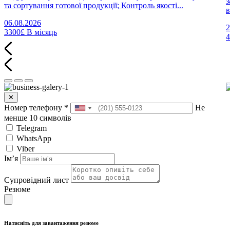
з
та сортування готової продукції; Контроль якості...
в
06.08.2026
2
3300£
В місяць
✕
Номер телефону
*
Не
менше 10 символів
Telegram
WhatsApp
Viber
Імʼя
Супровідний лист
Резюме
Натисніть для завантаження резюме