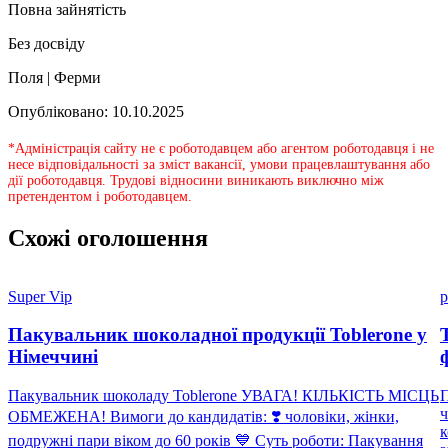
Повна зайнятість
Без досвіду
Поля | Ферми
Опубліковано: 10.10.2025
*Адміністрація сайту не є роботодавцем або агентом роботодавця і не
несе відповідальності за зміст вакансії, умови працевлаштування або
дії роботодавця. Трудові відносини виникають виключно між
претендентом і роботодавцем.
Схожі оголошення
Super Vip
p
Пакувальник шоколадної продукції Toblerone у
Німеччині
Пакувальник шоколаду Toblerone УВАГА! КІЛЬКІСТЬ МІСЦЬ
П
ч
ОБМЕЖЕНА! Вимоги до кандидатів: ❣️ чоловіки, жінки,
к
подружні пари віком до 60 років 💙 Суть роботи: Пакування