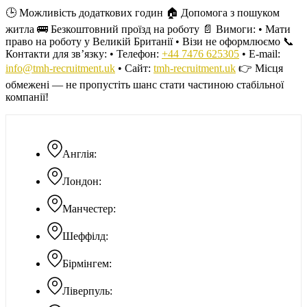
🕒 Можливість додаткових годин 🏠 Допомога з пошуком
житла 🚌 Безкоштовний проїзд на роботу 📄 Вимоги: • Мати
право на роботу у Великій Британії • Візи не оформлюємо 📞
Контакти для зв’язку: • Телефон:
+44 7476 625305
• E-mail:
info@tmh-recruitment.uk
• Сайт:
tmh-recruitment.uk
👉 Місця
обмежені — не пропустіть шанс стати частиною стабільної
компанії!
Англія:
Лондон:
Манчестер:
Шеффілд:
Бірмінгем:
Ліверпуль: