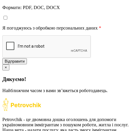
Формати: PDF, DOC, DOCX
Я погоджуюсь з обробкою персональних даних
*
Відправити
×
Дякуємо!
Найближчим часом з вами звʼяжеться роботодавець.
Petrovchik - це двомовна дошка оголошень для допомоги
україномовним іммігрантам з пошуком роботи, житла і послуг.
Наша мета - надати послугу, яка дасть змогу іммігрантам