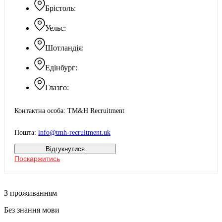
Брістоль:
Уельс:
Шотландія:
Едінбург:
Глазго:
Контактна особа: TM&H Recruitment
Пошта:
info@tmh-recruitment.uk
Відгукнутися
Поскаржитись
З проживанням
Без знання мови