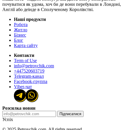
почуватися як удома, хоч би де вони перебували в Лондоні,
Англії або деінде в Сполученому Королівстві.
Наші продукти
Робота
Житло
Бізнес
Блог
Карта сайту
Контакти
Term of Use
info@petrovchik.com
+447520603719
Telegram-канал
Facebook-группа
Viber-чат
Розсилка новин
Підписатися
Успіх
© 2025 Petrovchik.com. All rights reserved.