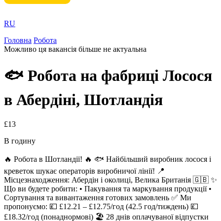
RU
Головна
Робота
Можливо ця вакансія більше не актуальна
🐟 Робота на фабриці Лосося
в Абердіні, Шотландія
£13
В годину
🔥 Робота в Шотландії! 🔥 🐟 Найбільший виробник лосося і
креветок шукає операторів виробничої лінії! 📍
Місцезнаходження: Абердін і околиці, Велика Британія 🇬🇧 ✨
Що ви будете робити: • Пакування та маркування продукції •
Сортування та вивантаження готових замовлень ✅ Ми
пропонуємо: 💷 £12.21 – £12.75/год (42.5 год/тиждень) 💷
£18.32/год (понаднормові) 🏖 28 днів оплачуваної відпустки