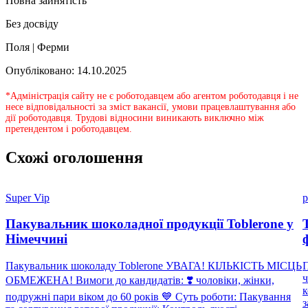
Повна зайнятість
Без досвіду
Поля | Ферми
Опубліковано: 14.10.2025
*Адміністрація сайту не є роботодавцем або агентом роботодавця і не
несе відповідальності за зміст вакансії, умови працевлаштування або
дії роботодавця. Трудові відносини виникають виключно між
претендентом і роботодавцем.
Схожі оголошення
Super Vip
p
Пакувальник шоколадної продукції Toblerone у
Німеччині
Пакувальник шоколаду Toblerone УВАГА! КІЛЬКІСТЬ МІСЦЬ
П
ч
ОБМЕЖЕНА! Вимоги до кандидатів: ❣️ чоловіки, жінки,
к
подружні пари віком до 60 років 💙 Суть роботи: Пакування
з