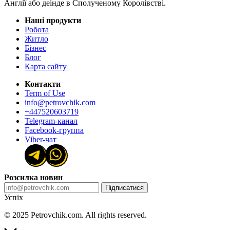
Англії або деінде в Сполученому Королівстві.
Наші продукти
Робота
Житло
Бізнес
Блог
Карта сайту
Контакти
Term of Use
info@petrovchik.com
+447520603719
Telegram-канал
Facebook-группа
Viber-чат
Розсилка новин
Підписатися
Успіх
© 2025 Petrovchik.com. All rights reserved.