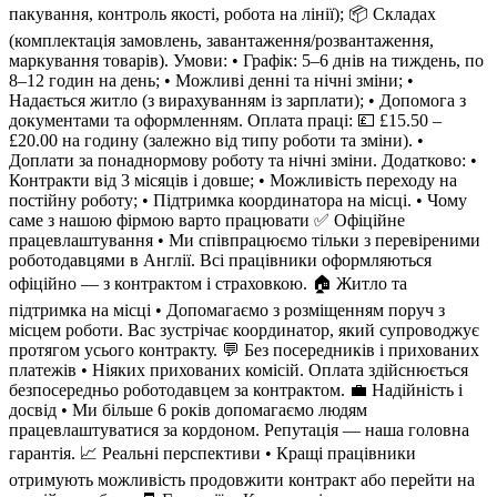
пакування, контроль якості, робота на лінії); 📦 Складах
(комплектація замовлень, завантаження/розвантаження,
маркування товарів). Умови: • Графік: 5–6 днів на тиждень, по
8–12 годин на день; • Можливі денні та нічні зміни; •
Надається житло (з вирахуванням із зарплати); • Допомога з
документами та оформленням. Оплата праці: 💷 £15.50 –
£20.00 на годину (залежно від типу роботи та зміни). •
Доплати за понаднормову роботу та нічні зміни. Додатково: •
Контракти від 3 місяців і довше; • Можливість переходу на
постійну роботу; • Підтримка координатора на місці. • Чому
саме з нашою фірмою варто працювати ✅ Офіційне
працевлаштування • Ми співпрацюємо тільки з перевіреними
роботодавцями в Англії. Всі працівники оформляються
офіційно — з контрактом і страховкою. 🏠 Житло та
підтримка на місці • Допомагаємо з розміщенням поруч з
місцем роботи. Вас зустрічає координатор, який супроводжує
протягом усього контракту. 💬 Без посередників і прихованих
платежів • Ніяких прихованих комісій. Оплата здійснюється
безпосередньо роботодавцем за контрактом. 💼 Надійність і
досвід • Ми більше 6 років допомагаємо людям
працевлаштуватися за кордоном. Репутація — наша головна
гарантія. 📈 Реальні перспективи • Кращі працівники
отримують можливість продовжити контракт або перейти на