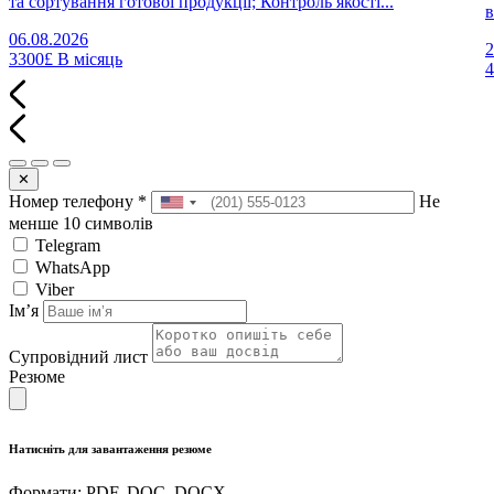
та сортування готової продукції; Контроль якості...
в
06.08.2026
2
3300£
В місяць
✕
Номер телефону
*
Не
менше 10 символів
Telegram
WhatsApp
Viber
Імʼя
Супровідний лист
Резюме
Натисніть для завантаження резюме
Формати: PDF, DOC, DOCX