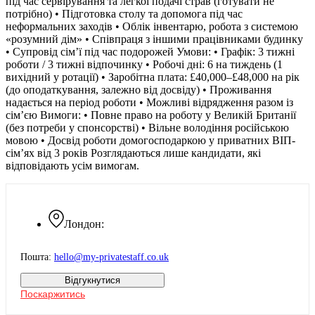
під час сервірування та легкої подачі страв (готувати не
потрібно) • Підготовка столу та допомога під час
неформальних заходів • Облік інвентарю, робота з системою
«розумний дім» • Співпраця з іншими працівниками будинку
• Супровід сім’ї під час подорожей Умови: • Графік: 3 тижні
роботи / 3 тижні відпочинку • Робочі дні: 6 на тиждень (1
вихідний у ротації) • Заробітна плата: £40,000–£48,000 на рік
(до оподаткування, залежно від досвіду) • Проживання
надається на період роботи • Можливі відрядження разом із
сім’єю Вимоги: • Повне право на роботу у Великій Британії
(без потреби у спонсорстві) • Вільне володіння російською
мовою • Досвід роботи домогосподаркою у приватних ВІП-
сім’ях від 3 років Розглядаються лише кандидати, які
відповідають усім вимогам.
Лондон:
Пошта:
hello@my-privatestaff.co.uk
Відгукнутися
Поскаржитись