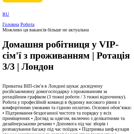
RU
Головна
Робота
Можливо ця вакансія більше не актуальна
Домашня робітниця у VIP-
сім'ї з проживанням | Ротація
3/3 | Лондон
Приватна ВІП-сім’я в Лондоні шукає досвідчену
російськомовну домогосподарку з проживанням за
ротаційним графіком (3 тижні роботи / 3 тижні відпочинку).
Робота у професійній команді в будинку високого рівня з
комфортними умовами та гідною оплатою. Основні обов’язки:
• Підтримання бездоганної чистоти та порядку у всіх
приміщеннях • Догляд за одягом, включно з делікатними та
дизайнерськими речами • Допомога під час зборів і
розпакування багажу під час поїздок • Підтримка шеф-кухаря