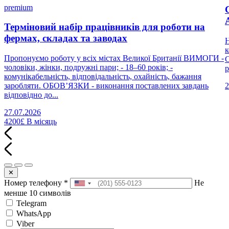
premium
Терміновий набір працівників для роботи на
фермах, складах та заводах
Н
к
Пропонуємо роботу у всіх містах Великої Британії ВИМОГИ -
С
чоловіки, жінки, подружні пари; - 18–60 років; -
р
комунікабельність, відповідальність, охайність, бажання
заробляти. ОБОВ’ЯЗКИ - виконання поставлених завдань
2
відповідно до...
27.07.2026
4200£
В місяць
✕
Номер телефону
*
Не
менше 10 символів
Telegram
WhatsApp
Viber