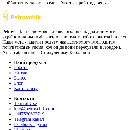
Найближчим часом з вами звʼяжеться роботодавець.
Petrovchik - це двомовна дошка оголошень для допомоги
україномовним іммігрантам з пошуком роботи, житла і послуг.
Наша мета - надати послугу, яка дасть змогу іммігрантам
почуватися як удома, хоч би де вони перебували в Лондоні,
Англії або деінде в Сполученому Королівстві.
Наші продукти
Робота
Житло
Бізнес
Блог
Карта сайту
Контакти
Term of Use
info@petrovchik.com
+447520603719
Telegram-канал
Facebook-группа
Viber-чат