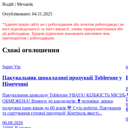
Водій | Механік
Опубліковано: 04.11.2025
*Адміністрація сайту не є роботодавцем або агентом роботодавця і не
несе відповідальності за зміст вакансії, умови працевлаштування або
дії роботодавця. Трудові відносини виникають виключно між
претендентом і роботодавцем.
Схожі оголошення
Super Vip
p
Пакувальник шоколадної продукції Toblerone у
Німеччині

Пакувальник шоколаду Toblerone УВАГА! КІЛЬКІСТЬ МІСЦЬ
Щ
ОБМЕЖЕНА! Вимоги до кандидатів: ❣️ чоловіки, жінки,
б
подружні пари віком до 60 років 💙 Суть роботи: Пакування

та сортування готової продукції; Контроль якості...
0
06.08.2026
3300£
В місяць