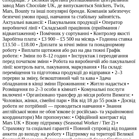
завод Mars Chocolate UK, де випускаються Snickers, Twix,
Mars, Bounty та інші популярні бренди. Компанія забезпечує
безпечні умови праці, навчання та стабільну зайнятість.
Актуальні вакансії: • Пакувальник продукції • Оператор
виробничої лінії • Складський працівник (приймання /
відвантаження) • Помічник у сортуванні • Контролер якості
Заробітна плата: • £3 900 – £5 500 на місяць • Годинна ставка
£13.50 – £18.00 • Доплати за нічні зміни та понаднормову
роботу • Виплати щотижня або раз на два тижні Графік
роботи: • Зміни по 8–12 годин • Інструктаж і переодягання
перед початком зміни • Робота на виробничій або пакувальної
лінії: контроль ваги, пакування, маркування • На складі:
переміщення та підготовка продукції до відправки • 2–3
перерви за зміну, безкоштовний чай та кава • Здача
обладнання в кінці зміни Проживання: • Житло надається •
Розміщення по 2–3 особи в кімнаті • Комунальні послуги
включені • Організовано трансфер до місця роботи Вимоги: •
Чоловіки, жінки, сімейні пари • Вік від 18 до 55 років • Досвід
роботи не потрібний — проводиться навчання • Знання
англійської мови не обов’язкове (є російсько- та україномовні
координатори) Ми пропонуємо: • Офіційний контракт від
Mars UK • Візову підтримку (Seasonal Worker / Tier 2) •
Страховку та соціальні гарантії • Повний супровід від подання
анкети до виходу на роботу • Підтримку на території Великої