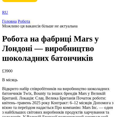
RU
Головна
Робота
Можливо ця вакансія більше не актуальна
Робота на фабриці Mars у
Лондоні — виробництво
шоколадних батончиків
£3900
В місяць
Відкрито набір співробітників на виробництво шоколадних
батончиків Twix, Bounty та інших брендів Mars у Великій
Британії. Локація: Слау, Велика Британія Початок роботи:
квітень–травень 2025 року Контракт: 6–12 місяців Допомога з
візою та переїздом надається Про компанію: Mars Inc. — один
з найбільших світових виробників продуктів харчування та
солодощів. У Великій Британії розташований центральний