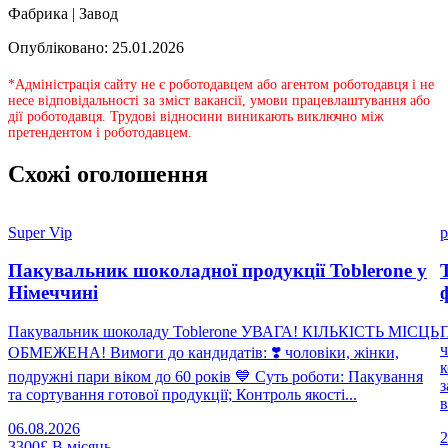
Фабрика | Завод
Опубліковано: 25.01.2026
*Адміністрація сайту не є роботодавцем або агентом роботодавця і не
несе відповідальності за зміст вакансії, умови працевлаштування або
дії роботодавця. Трудові відносини виникають виключно між
претендентом і роботодавцем.
Схожі оголошення
Super Vip
p
Пакувальник шоколадної продукції Toblerone у
Німеччині
Пакувальник шоколаду Toblerone УВАГА! КІЛЬКІСТЬ МІСЦЬ
П
ч
ОБМЕЖЕНА! Вимоги до кандидатів: ❣️ чоловіки, жінки,
к
подружні пари віком до 60 років 💙 Суть роботи: Пакування
з
та сортування готової продукції; Контроль якості...
в
06.08.2026
2
3300£
В місяць