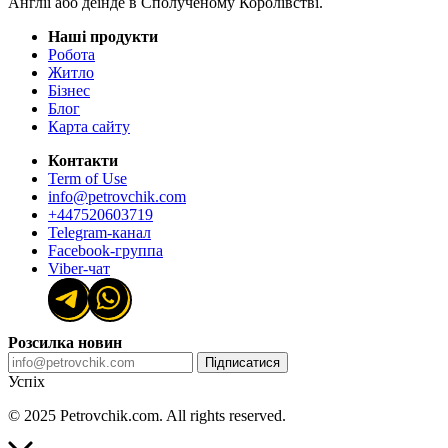
Англії або деінде в Сполученому Королівстві.
Наші продукти
Робота
Житло
Бізнес
Блог
Карта сайту
Контакти
Term of Use
info@petrovchik.com
+447520603719
Telegram-канал
Facebook-группа
Viber-чат
Розсилка новин
Підписатися
Успіх
© 2025 Petrovchik.com. All rights reserved.