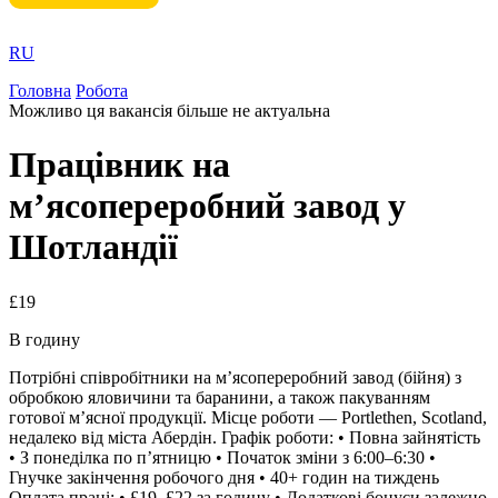
RU
Головна
Робота
Можливо ця вакансія більше не актуальна
Працівник на
м’ясопереробний завод у
Шотландії
£19
В годину
Потрібні співробітники на м’ясопереробний завод (бійня) з
обробкою яловичини та баранини, а також пакуванням
готової м’ясної продукції. Місце роботи — Portlethen, Scotland,
недалеко від міста Абердін. Графік роботи: • Повна зайнятість
• З понеділка по п’ятницю • Початок зміни з 6:00–6:30 •
Гнучке закінчення робочого дня • 40+ годин на тиждень
Оплата праці: • £19–£22 за годину • Додаткові бонуси залежно