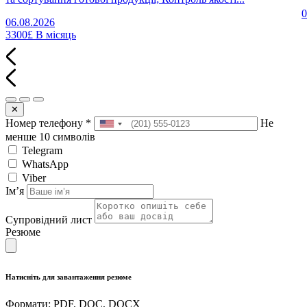
0
06.08.2026
3300£
В місяць
✕
Номер телефону
*
Не
менше 10 символів
Telegram
WhatsApp
Viber
Імʼя
Супровідний лист
Резюме
Натисніть для завантаження резюме
Формати: PDF, DOC, DOCX