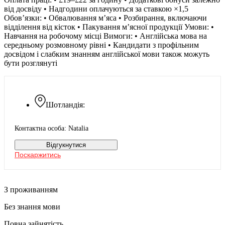
від досвіду • Надгодини оплачуються за ставкою ×1,5
Обов’язки: • Обвалювання м’яса • Розбирання, включаючи
відділення від кісток • Пакування м’ясної продукції Умови: •
Навчання на робочому місці Вимоги: • Англійська мова на
середньому розмовному рівні • Кандидати з профільним
досвідом і слабким знанням англійської мови також можуть
бути розглянуті
Шотландія:
Контактна особа: Natalia
Відгукнутися
Поскаржитись
З проживанням
Без знання мови
Повна зайнятість