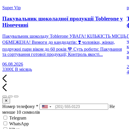
Super Vip
p
Пакувальник шоколадної продукції Toblerone у
Німеччині
Пакувальник шоколаду Toblerone УВАГА! КІЛЬКІСТЬ МІСЦЬ
П
ч
ОБМЕЖЕНА! Вимоги до кандидатів: ❣️ чоловіки, жінки,
к
подружні пари віком до 60 років 💙 Суть роботи: Пакування
з
та сортування готової продукції; Контроль якості...
в
06.08.2026
2
3300£
В місяць
✕
Номер телефону
*
Не
менше 10 символів
Telegram
WhatsApp