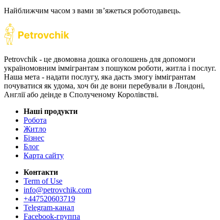
Найближчим часом з вами звʼяжеться роботодавець.
Petrovchik - це двомовна дошка оголошень для допомоги
україномовним іммігрантам з пошуком роботи, житла і послуг.
Наша мета - надати послугу, яка дасть змогу іммігрантам
почуватися як удома, хоч би де вони перебували в Лондоні,
Англії або деінде в Сполученому Королівстві.
Наші продукти
Робота
Житло
Бізнес
Блог
Карта сайту
Контакти
Term of Use
info@petrovchik.com
+447520603719
Telegram-канал
Facebook-группа