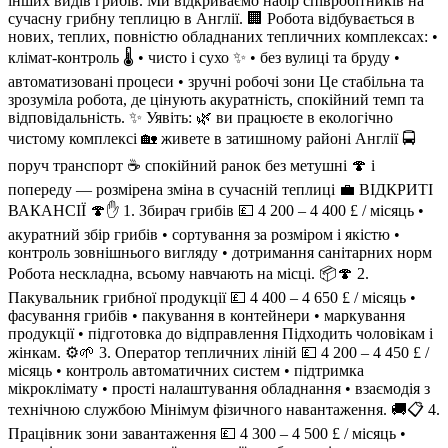
інших видів грибів. Ми відкриваємо набір співробітників на
сучасну грибну теплицю в Англії. 🏢 Робота відбувається в
нових, теплих, повністю обладнаних тепличних комплексах: •
клімат-контроль 🌡 • чисто і сухо ✨ • без вулиці та бруду •
автоматизовані процеси • зручні робочі зони Це стабільна та
зрозуміла робота, де цінують акуратність, спокійний темп та
відповідальність. ✨ Уявіть: 🌿 ви працюєте в екологічно
чистому комплексі 🏡 живете в затишному районі Англії 🚍
поруч транспорт ☕️ спокійний ранок без метушні 🍄 і
попереду — розмірена зміна в сучасній теплиці 💼 ВІДКРИТІ
ВАКАНСІЇ 🍄✋ 1. Збирач грибів 💷 4 200 – 4 400 £ / місяць •
акуратний збір грибів • сортування за розміром і якістю •
контроль зовнішнього вигляду • дотримання санітарних норм
Робота нескладна, всьому навчають на місці. 📦🍄 2.
Пакувальник грибної продукції 💷 4 400 – 4 650 £ / місяць •
фасування грибів • пакування в контейнери • маркування
продукції • підготовка до відправлення Підходить чоловікам і
жінкам. ⚙️🌱 3. Оператор тепличних ліній 💷 4 200 – 4 450 £ /
місяць • контроль автоматичних систем • підтримка
мікроклімату • прості налаштування обладнання • взаємодія з
технічною службою Мінімум фізичного навантаження. 🚚📋 4.
Працівник зони завантаження 💷 4 300 – 4 500 £ / місяць •