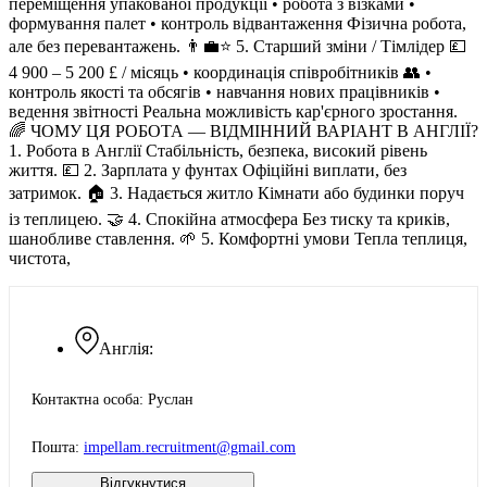
переміщення упакованої продукції • робота з візками •
формування палет • контроль відвантаження Фізична робота,
але без перевантажень. 👨‍💼⭐️ 5. Старший зміни / Тімлідер 💷
4 900 – 5 200 £ / місяць • координація співробітників 👥 •
контроль якості та обсягів • навчання нових працівників •
ведення звітності Реальна можливість кар'єрного зростання.
🌈 ЧОМУ ЦЯ РОБОТА — ВІДМІННИЙ ВАРІАНТ В АНГЛІЇ?
1. Робота в Англії Стабільність, безпека, високий рівень
життя. 💷 2. Зарплата у фунтах Офіційні виплати, без
затримок. 🏠 3. Надається житло Кімнати або будинки поруч
із теплицею. 🤝 4. Спокійна атмосфера Без тиску та криків,
шанобливе ставлення. 🌱 5. Комфортні умови Тепла теплиця,
чистота,
Англія:
Контактна особа: Руслан
Пошта:
impellam.recruitment@gmail.com
Відгукнутися