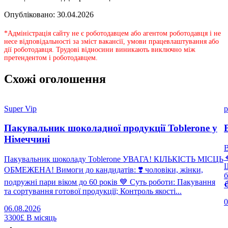
Опубліковано: 30.04.2026
*Адміністрація сайту не є роботодавцем або агентом роботодавця і не
несе відповідальності за зміст вакансії, умови працевлаштування або
дії роботодавця. Трудові відносини виникають виключно між
претендентом і роботодавцем.
Схожі оголошення
Super Vip
p
Пакувальник шоколадної продукції Toblerone у
Німеччині

Пакувальник шоколаду Toblerone УВАГА! КІЛЬКІСТЬ МІСЦЬ
Щ
ОБМЕЖЕНА! Вимоги до кандидатів: ❣️ чоловіки, жінки,
б
подружні пари віком до 60 років 💙 Суть роботи: Пакування

та сортування готової продукції; Контроль якості...
0
06.08.2026
3300£
В місяць