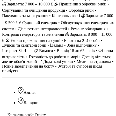
💰 Зарплата: 7 000 – 10 000 £ 🧊 Працівник з обробки риби •
Сортування та очищення продукції • Обробка риби •
Пакування та маркування • Контроль якості 💰 Зарплата: 7 000
– 9 500 £ ⚡️ Судновий електрик • Обслуговування електричних
систем • Діагностика несправностей • Ремонт обладнання •
Контроль генераторів та живлення 💰 Зарплата: 8 000 – 11 000
£ 🧭 Умови проживання на судні • Каюти на 2–4 особи •
Душові та санітарні зони • Їдальня • Зона відпочинку •
Інтернет StarLink 📋 Вимоги • Вік від 18 до 65 років • Фізична
витривалість • Готовність до роботи в морі • Досвід вітається,
але не обов'язковий 📑 Додаткові умови • Медична страховка •
Повне забезпечення на борту • Зустріч та супровід після
прибуття
Англія:
Лондон:
Контактна особа: Dmitry