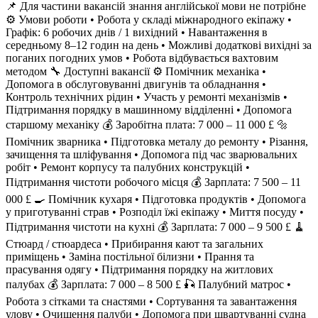
📌 Для частини вакансій знання англійської мови не потрібне
⚙️ Умови роботи • Робота у складі міжнародного екіпажу •
Графік: 6 робочих днів / 1 вихідний • Навантаження в
середньому 8–12 годин на день • Можливі додаткові вихідні за
поганих погодних умов • Робота відбувається вахтовим
методом 🔧 Доступні вакансії ⚙️ Помічник механіка •
Допомога в обслуговуванні двигунів та обладнання •
Контроль технічних рідин • Участь у ремонті механізмів •
Підтримання порядку в машинному відділенні • Допомога
старшому механіку 💰 Заробітна плата: 7 000 – 11 000 £ 🔩
Помічник зварника • Підготовка металу до ремонту • Різання,
зачищення та шліфування • Допомога під час зварювальних
робіт • Ремонт корпусу та палубних конструкцій •
Підтримання чистоти робочого місця 💰 Зарплата: 7 500 – 11
000 £ 🍳 Помічник кухаря • Підготовка продуктів • Допомога
у приготуванні страв • Розподіл їжі екіпажу • Миття посуду •
Підтримання чистоти на кухні 💰 Зарплата: 7 000 – 9 500 £ 🧹
Стюард / стюардеса • Прибирання кают та загальних
приміщень • Заміна постільної білизни • Прання та
прасування одягу • Підтримання порядку на житлових
палубах 💰 Зарплата: 7 000 – 8 500 £ 🎣 Палубний матрос •
Робота з сітками та снастями • Сортування та завантаження
улову • Очищення палуби • Допомога при швартуванні судна