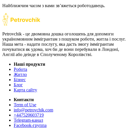
Найближчим часом з вами звʼяжеться роботодавець.
Petrovchik - це двомовна дошка оголошень для допомоги
україномовним іммігрантам з пошуком роботи, житла і послуг.
Наша мета - надати послугу, яка дасть змогу іммігрантам
почуватися як удома, хоч би де вони перебували в Лондоні,
Англії або деінде в Сполученому Королівстві.
Наші продукти
Робота
Житло
Бізнес
Блог
Карта сайту
Контакти
Term of Use
info@petrovchik.com
+447520603719
Telegram-канал
Facebook-группа