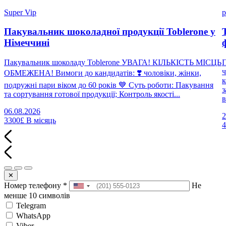
Super Vip
p
Пакувальник шоколадної продукції Toblerone у
Німеччині
Пакувальник шоколаду Toblerone УВАГА! КІЛЬКІСТЬ МІСЦЬ
П
ч
ОБМЕЖЕНА! Вимоги до кандидатів: ❣️ чоловіки, жінки,
к
подружні пари віком до 60 років 💙 Суть роботи: Пакування
з
та сортування готової продукції; Контроль якості...
в
06.08.2026
2
3300£
В місяць
✕
Номер телефону
*
Не
менше 10 символів
Telegram
WhatsApp
Viber