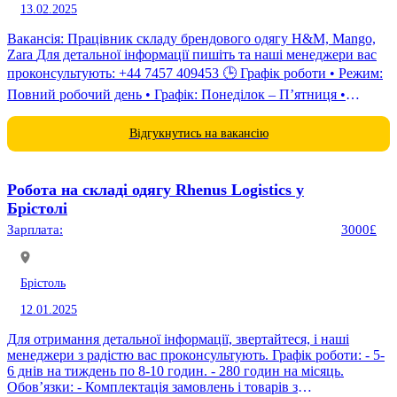
13.02.2025
Вакансія: Працівник складу брендового одягу H&M, Mango,
Zara Для детальної інформації пишіть та наші менеджери вас
проконсультують: +44 7457 409453 🕒 Графік роботи • Режим:
Повний робочий день • Графік: Понеділок – П’ятниця •
Годинник роботи: 8:00...
Відгукнутись на вакансію
Робота на складі одягу Rhenus Logistics у
Брістолі
Зарплата:
3000£
Брістоль
12.01.2025
Для отримання детальної інформації, звертайтеся, і наші
менеджери з радістю вас проконсультують. Графік роботи: - 5-
6 днів на тиждень по 8-10 годин. - 280 годин на місяць.
Обов’язки: - Комплектація замовлень і товарів з