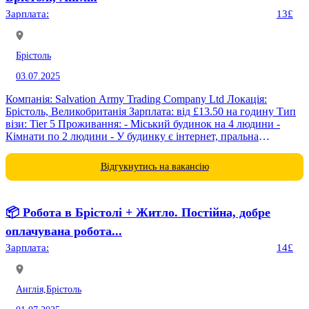
Зарплата:
13£
Брістоль
03.07.2025
Компанія: Salvation Army Trading Company Ltd Локація:
Брістоль, Великобританія Зарплата: від £13.50 на годину Тип
візи: Tier 5 Проживання: - Міський будинок на 4 людини -
Кімнати по 2 людини - У будинку є інтернет, пральна
машина,...
Відгукнутись на вакансію
📦 Робота в Брістолі + Житло. Постійна, добре
оплачувана робота...
Зарплата:
14£
Англія,
Брістоль