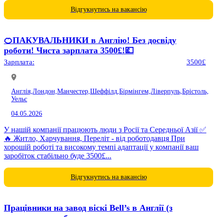
Відгукнутись на вакансію
🍊ПАКУВАЛЬНИКИ в Англію! Без досвіду
роботи! Чиста зарплата 3500£!💷
Зарплата:
3500£
Англія,
Лондон,
Манчестер,
Шеффілд,
Бірмінгем,
Ліверпуль,
Брістоль,
Уельс
04.05.2026
У нашій компанії працюють люди з Росії та Середньої Азії ✅
🔥 Житло, Харчування, Переліт - від роботодавця При
хорошій роботі та високому темпі адаптації у компанії ваш
заробіток стабільно буде 3500£...
Відгукнутись на вакансію
Працівники на завод віскі Bell’s в Англії (з