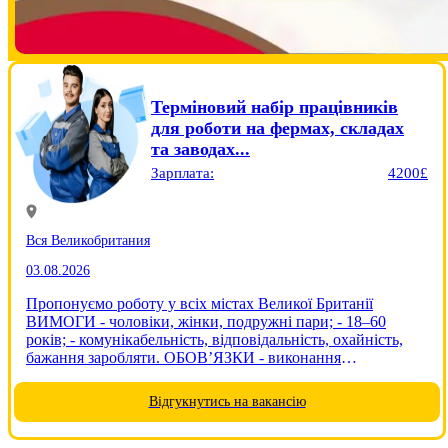
Терміновий набір працівників
для роботи на фермах, складах
та заводах...
Зарплата:
4200£
Вся Великобритания
03.08.2026
Пропонуємо роботу у всіх містах Великої Британії
ВИМОГИ - чоловіки, жінки, подружні пари; - 18–60
років; - комунікабельність, відповідальність, охайність,
бажання заробляти. ОБОВ’ЯЗКИ - виконання
поставлених завдань відповідно до договору - пакування,
сортування, сканування товару, збір врожаю....
Відгукнутись на вакансію