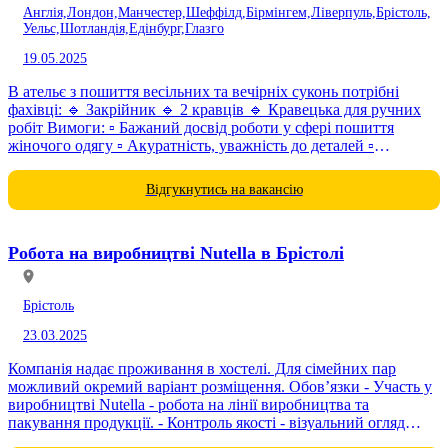
Англія,
Лондон,
Манчестер,
Шеффілд,
Бірмінгем,
Ліверпуль,
Брістоль,
Уельс,
Шотландія,
Едінбург,
Глазго
19.05.2025
В ательє з пошиття весільних та вечірніх суконь потрібні
фахівці: 🔹 Закрійник 🔹 2 кравців 🔹 Кравецька для ручних
робіт Вимоги: ▫️ Бажаний досвід роботи у сфері пошиття
жіночого одягу ▫️ Акуратність, уважність до деталей ▫️
Відповідальний...
Відгукнутись на вакансію
Робота на виробництві Nutella в Брістолі
Брістоль
23.03.2025
Компанія надає проживання в хостелі. Для сімейних пар
можливий окремий варіант розміщення. Обов’язки - Участь у
виробництві Nutella - робота на лінії виробництва та
пакування продукції. - Контроль якості - візуальний огляд
готової...