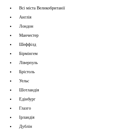
Всі міста Великобританії
Англія
Лондон
Манчестер
Шеффілд
Бірмінгем
Ліверпуль
Брістоль
Уельс
Шотландія
Едінбург
Глазго
Ірландія
Дублін