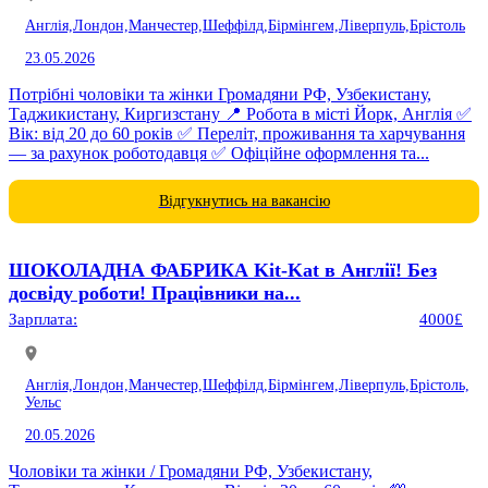
Англія,
Лондон,
Манчестер,
Шеффілд,
Бірмінгем,
Ліверпуль,
Брістоль
23.05.2026
Потрібні чоловіки та жінки Громадяни РФ, Узбекистану,
Таджикистану, Киргизстану 📍 Робота в місті Йорк, Англія ✅
Вік: від 20 до 60 років ✅ Переліт, проживання та харчування
— за рахунок роботодавця ✅ Офіційне оформлення та...
Відгукнутись на вакансію
ШОКОЛАДНА ФАБРИКА Kit-Kat в Англії! Без
досвіду роботи! Працівники на...
Зарплата:
4000£
Англія,
Лондон,
Манчестер,
Шеффілд,
Бірмінгем,
Ліверпуль,
Брістоль,
Уельс
20.05.2026
Чоловіки та жінки / Громадяни РФ, Узбекистану,