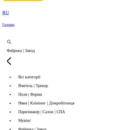
RU
Головна
Фабрика | Завод
Всі категорії
Вчитель | Тренер
Поля | Ферми
Няня | Клініннг | Домробітниця
Парихмакер | Салон | СПА
Мувінг
Фабрика | Завод