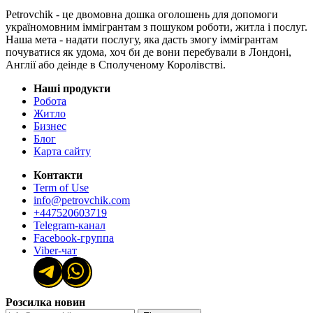
Petrovchik - це двомовна дошка оголошень для допомоги
україномовним іммігрантам з пошуком роботи, житла і послуг.
Наша мета - надати послугу, яка дасть змогу іммігрантам
почуватися як удома, хоч би де вони перебували в Лондоні,
Англії або деінде в Сполученому Королівстві.
Наші продукти
Робота
Житло
Бизнес
Блог
Карта сайту
Контакти
Term of Use
info@petrovchik.com
+447520603719
Telegram-канал
Facebook-группа
Viber-чат
Розсилка новин