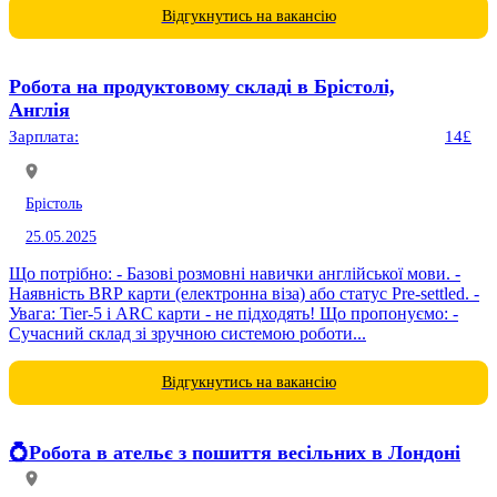
Відгукнутись на вакансію
Робота на продуктовому складі в Брістолі,
Англія
Зарплата:
14£
Брістоль
25.05.2025
Що потрібно: - Базові розмовні навички англійської мови. -
Наявність BRP карти (електронна віза) або статус Pre-settled. -
Увага: Tier-5 і ARC карти - не підходять! Що пропонуємо: -
Сучасний склад зі зручною системою роботи...
Відгукнутись на вакансію
💍Робота в ательє з пошиття весільних в Лондоні