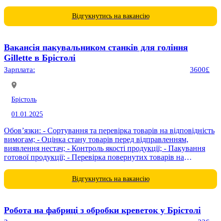
використанням...
Відгукнутись на вакансію
Вакансія пакувальником станків для гоління
Gillette в Брістолі
Зарплата:
3600£
Брістоль
01.01.2025
Обов’язки: - Сортування та перевірка товарів на відповідність
вимогам; - Оцінка стану товарів перед відправленням,
виявлення нестач; - Контроль якості продукції; - Пакування
готової продукції; - Перевірка повернутих товарів на
цілісність і відповідність. Графік роботи: - Робота...
Відгукнутись на вакансію
Робота на фабриці з обробки креветок у Брістолі