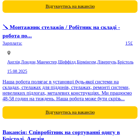
Відгукнутись на вакансію
🪛 Монтажник стелажів / Робітник на складі -
робота по...
Зарплата:
15£
Англія,
Лондон,
Манчестер,
Шеффілд,
Бірмінгем,
Ліверпуль,
Брістоль
15.08.2025
Наша робота полягає в установці будь-якої системи на
складах, стелажах для піддонів, стелажах, ремонті системи,
невеликих підлогах, металевих конструкціях. Ми працюємо
48-58 годин на тиждень. Наша робота може бути скрізь...
Відгукнутись на вакансію
Вакансія: Співробітник на сортуванні одягу в
Брістолі, Англія