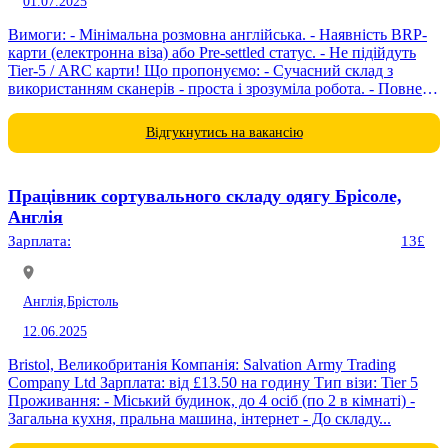
01.07.2025
Вимоги: - Мінімальна розмовна англійська. - Наявність BRP-
карти (електронна віза) або Pre-settled статус. - Не підійдуть
Tier-5 / ARC карти! Що пропонуємо: - Сучасний склад з
використанням сканерів - проста і зрозуміла робота. - Повне
навчання...
Відгукнутись на вакансію
Працівник сортувального складу одягу Брісоле,
Англія
Зарплата:
13£
Англія,
Брістоль
12.06.2025
Bristol, Великобританія Компанія: Salvation Army Trading
Company Ltd Зарплата: від £13.50 на годину Тип візи: Tier 5
Проживання: - Міський будинок, до 4 осіб (по 2 в кімнаті) -
Загальна кухня, пральна машина, інтернет - До складу...