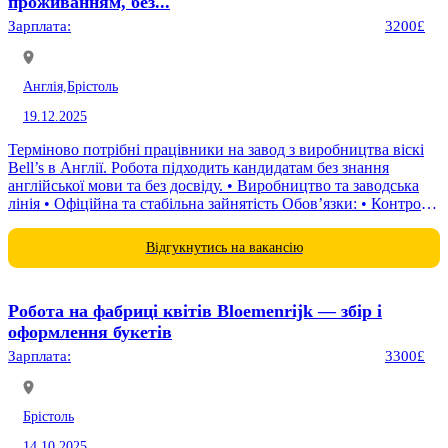
проживанням, без...
Зарплата:
3200£
Англія,
Брістоль
19.12.2025
Терміново потрібні працівники на завод з виробництва віскі
Bell’s в Англії. Робота підходить кандидатам без знання
англійської мови та без досвіду. • Виробництво та заводська
лінія • Офіційна та стабільна зайнятість Обов’язки: • Контроль
автоматизованих...
Відгукнутись на вакансію
Робота на фабриці квітів Bloemenrijk — збір і
оформлення букетів
Зарплата:
3300£
Брістоль
14.10.2025