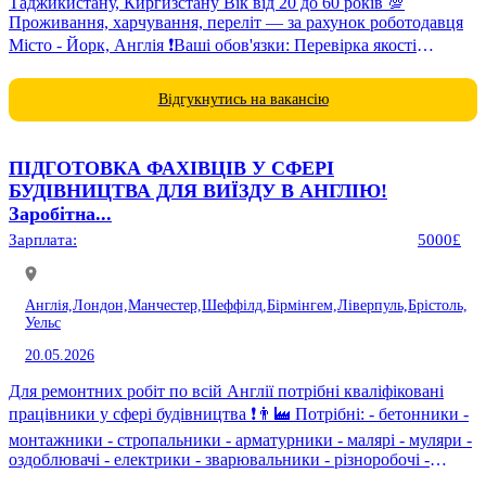
Таджикистану, Киргизстану Вік від 20 до 60 років 💯
Проживання, харчування, переліт — за рахунок роботодавця
Місто - Йорк, Англія ❗️Ваші обов'язки: Перевірка якості
товару,...
Відгукнутись на вакансію
ПІДГОТОВКА ФАХІВЦІВ У СФЕРІ
БУДІВНИЦТВА ДЛЯ ВИЇЗДУ В АНГЛІЮ!
Заробітна...
Зарплата:
5000£
Англія,
Лондон,
Манчестер,
Шеффілд,
Бірмінгем,
Ліверпуль,
Брістоль,
Уельс
20.05.2026
Для ремонтних робіт по всій Англії потрібні кваліфіковані
працівники у сфері будівництва ❗️👨‍🏭 Потрібні: - бетонники -
монтажники - стропальники - арматурники - малярі - муляри -
оздоблювачі - електрики - зварювальники - різноробочі -
вантажники ...