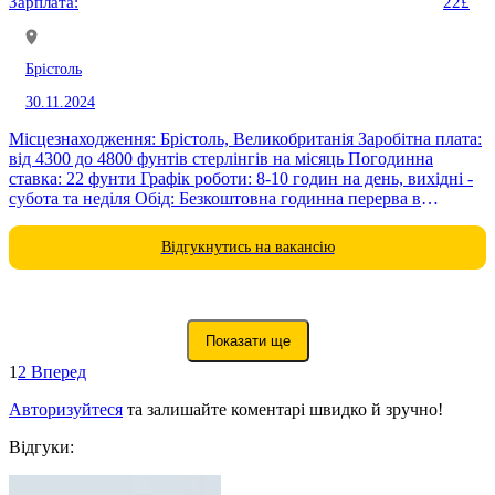
Зарплата:
22£
Брістоль
30.11.2024
Місцезнаходження: Брістоль, Великобританія Заробітна плата:
від 4300 до 4800 фунтів стерлінгів на місяць Погодинна
ставка: 22 фунти Графік роботи: 8-10 годин на день, вихідні -
субота та неділя Обід: Безкоштовна годинна перерва в
корпоративній...
Відгукнутись на вакансію
Показати ще
1
2
Вперед
Авторизуйтеся
та залишайте коментарі швидко й зручно!
Відгуки: