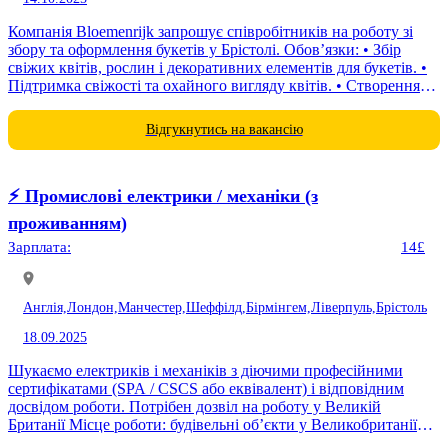
Компанія Bloemenrijk запрошує співробітників на роботу зі
збору та оформлення букетів у Брістолі. Обов’язки: • Збір
свіжих квітів, рослин і декоративних елементів для букетів. •
Підтримка свіжості та охайного вигляду квітів. • Створення
та...
Відгукнутись на вакансію
⚡️ Промислові електрики / механіки (з
проживанням)
Зарплата:
14£
Англія,
Лондон,
Манчестер,
Шеффілд,
Бірмінгем,
Ліверпуль,
Брістоль
18.09.2025
Шукаємо електриків і механіків з діючими професійними
сертифікатами (SPA / CSCS або еквівалент) і відповідним
досвідом роботи. Потрібен дозвіл на роботу у Великій
Британії Місце роботи: будівельні об’єкти у Великобританії
(Coalville, Castle...