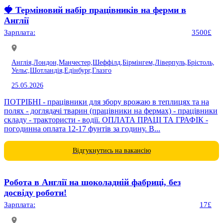
🍓 Терміновий набір працівників на ферми в
Англії
Зарплата:
3500£
Англія,
Лондон,
Манчестер,
Шеффілд,
Бірмінгем,
Ліверпуль,
Брістоль,
Уельс,
Шотландія,
Едінбург,
Глазго
25.05.2026
ПОТРІБНІ - працівники для збору врожаю в теплицях та на
полях - доглядачі тварин (працівники на фермах) - працівники
складу - трактористи - водії. ОПЛАТА ПРАЦІ ТА ГРАФІК -
погодинна оплата 12-17 фунтів за годину. В...
Відгукнутись на вакансію
Робота в Англії на шоколадній фабриці, без
досвіду роботи!
Зарплата:
17£