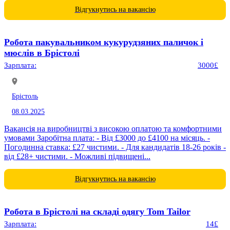
Відгукнутись на вакансію
Робота пакувальником кукурудзяних паличок і
мюслів в Брістолі
Зарплата:
3000£
Брістоль
08.03.2025
Вакансія на виробництві з високою оплатою та комфортними
умовами Заробітна плата: - Від £3000 до £4100 на місяць. -
Погодинна ставка: £27 чистими. - Для кандидатів 18-26 років -
від £28+ чистими. - Можливі підвищені...
Відгукнутись на вакансію
Робота в Брістолі на складі одягу Tom Tailor
Зарплата:
14£