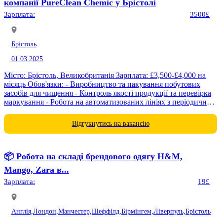
компанії PureClean Chemic у Брістолі
Зарплата:
3500£
Брістоль
01.03.2025
Місто: Брістоль, Великобританія Зарплата: £3,500-£4,000 на
місяць Обов'язки: - Виробництво та пакування побутових
засобів для чищення - Контроль якості продукції та перевірка
маркування - Робота на автоматизованих лініях з періодичним
ручним контролем Вимоги: - Без досвіду, навчання...
Відгукнутись на вакансію
📦 Робота на складі брендового одягу H&M,
Mango, Zara в...
Зарплата:
19£
Англія,
Лондон,
Манчестер,
Шеффілд,
Бірмінгем,
Ліверпуль,
Брістоль