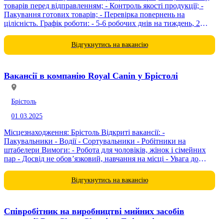
товарів перед відправленням; - Контроль якості продукції; -
Пакування готових товарів; - Перевірка повернень на
цілісність. Графік роботи: - 5-6 робочих днів на тиждень, 2
зміни; - Тривалість змін:...
Відгукнутись на вакансію
Вакансії в компанію Royal Canin у Брістолі
Брістоль
01.03.2025
Місцезнаходження: Брістоль Відкриті вакансії: -
Пакувальники - Водії - Сортувальники - Робітники на
штабелери Вимоги: - Робота для чоловіків, жінок і сімейних
пар - Досвід не обов’язковий, навчання на місці - Увага до
деталей і бажання розвиватися Умови оплати: - Заробітна...
Відгукнутись на вакансію
Співробітник на виробництві мийних засобів