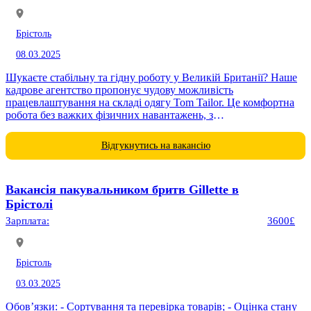
Брістоль
08.03.2025
Шукаєте стабільну та гідну роботу у Великій Британії? Наше
кадрове агентство пропонує чудову можливість
працевлаштування на складі одягу Tom Tailor. Це комфортна
робота без важких фізичних навантажень, з
конкурентоспроможною оплатою...
Відгукнутись на вакансію
Вакансія пакувальником бритв Gillette в
Брістолі
Зарплата:
3600£
Брістоль
03.03.2025
Обов’язки: - Сортування та перевірка товарів; - Оцінка стану