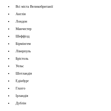
Всі міста Великобританії
Англія
Лондон
Манчестер
Шеффілд
Бірмінгем
Ліверпуль
Брістоль
Уельс
Шотландія
Едінбург
Глазго
Ірландія
Дублін