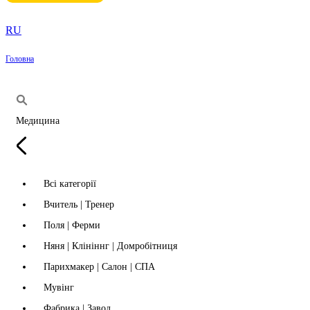
RU
Головна
Медицина
Всі категорії
Вчитель | Тренер
Поля | Ферми
Няня | Клініннг | Домробітниця
Парихмакер | Салон | СПА
Мувінг
Фабрика | Завод