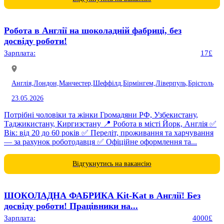
Робота в Англії на шоколадній фабриці, без
досвіду роботи!
Зарплата:
17£
Англія,
Лондон,
Манчестер,
Шеффілд,
Бірмінгем,
Ліверпуль,
Брістоль
23.05.2026
Потрібні чоловіки та жінки Громадяни РФ, Узбекистану,
Таджикистану, Киргизстану 📍 Робота в місті Йорк, Англія ✅
Вік: від 20 до 60 років ✅ Переліт, проживання та харчування
— за рахунок роботодавця ✅ Офіційне оформлення та...
Відгукнутись на вакансію
ШОКОЛАДНА ФАБРИКА Kit-Kat в Англії! Без
досвіду роботи! Працівники на...
Зарплата:
4000£