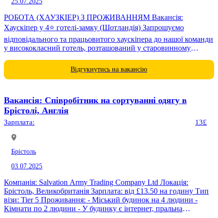
25.07.2025
РОБОТА (ХАУЗКІЕР) З ПРОЖИВАННЯМ Вакансія:
Хаускіпер у 4⭐️ готелі-замку (Шотландія) Запрошуємо
відповідального та працьовитого хаускіпера до нашої команди
у висококласний готель, розташований у старовинному
шотландському замку. Ця позиція ідеально підходить для
тих,...
Відгукнутись на вакансію
Вакансія: Співробітник на сортуванні одягу в
Брістолі, Англія
Зарплата:
13£
Брістоль
03.07.2025
Компанія: Salvation Army Trading Company Ltd Локація:
Брістоль, Великобританія Зарплата: від £13.50 на годину Тип
візи: Tier 5 Проживання: - Міський будинок на 4 людини -
Кімнати по 2 людини - У будинку є інтернет, пральна
машина,...