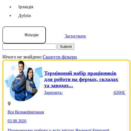
Ірландія
Дублін
Фільтри
Застосувати
Нічого не знайдено
Скинути фільтри
Терміновий набір працівників
для роботи на фермах, складах
та заводах...
Зарплата:
4200£
Вся Великобритания
03.08.2026
Пропонуємо роботу у всіх містах Великої Британії