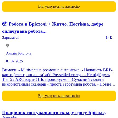
Відгукнутись на вакансію
📦 Робота в Брістолі + Житло. Постійна, добре
оплачувана робота...
Зарплата:
14£
Англія,
Брістоль
01.07.2025
Вимоги: - Мінімальна розмовна англійська. - Наявність BRP-
карти (електронна віза) або Pre-settled статус. - Не підійдуть
Tier-5 / ARC карти! Що пропонуємо: - Сучасний склад з
використанням сканерів - проста і зрозуміла робота. - Повне
навчання...
Відгукнутись на вакансію
Працівник сортувального складу одягу Брісоле,
Англія