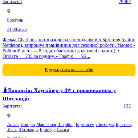
Зарплата:
2900£
Брістоль
31.08.2025
Ферма Charltons, що знаходиться неподалік від Брістоля (район
Nettleton), запрошує працівників для сезонної роботи. Умови: •
Робочий день — 8 годин (можливі додаткові години). •
Оплата — 23£ за годину. • Графік — 5/2...
Відгукнутись на вакансію
🧳Вакансія: Хаускіпер у 4⭐️ c проживанням у
Шотландії
Зарплата:
13£
Англія,
Лондон,
Манчестер,
Шеффілд,
Бірмінгем,
Ліверпуль,
Брістоль,
Уельс,
Шотландія,
Едінбург,
Глазго