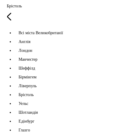
Брістоль
Всі міста Великобританії
Англія
Лондон
Манчестер
Шеффілд
Бірмінгем
Ліверпуль
Брістоль
Уельс
Шотландія
Едінбург
Глазго