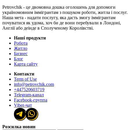
Petrovchik - це двомовна дошка оголошень для допомоги
україномовним іммігрантам з пошуком роботи, житла і послуг.
Наша мета - надати послугу, яка дасть змогу іммігрантам
почуватися як удома, хоч би де вони перебували в Лондоні,
Англії або деінде в Сполученому Королівстві.
Наші продукти
Робота
Житло
Бизнес
Блог
Карта сайту
Контакти
Term of Use
info@petrovchik.com
+447520603719
Telegram-канал
Facebook-группа
Viber-чат
Розсилка новин