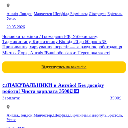
Англія,
Лондон,
Манчестер,
Шеффілд,
Бірмінгем,
Ліверпуль,
Брістоль,
Уельс
20.05.2026
Чоловіки та жінки / Громадяни РФ, Узбекистану,
Таджикистану, Киргизстану Вік від 20 до 60 років 💯
Проживання, харчування, переліт — за рахунок роботодавця
Місто - Йорк, Англія ❗️Ваші обов'язки: Перевірка якості
товару,...
Відгукнутись на вакансію
🍊ПАКУВАЛЬНИКИ в Англію! Без досвіду
роботи! Чиста зарплата 3500£!💷
Зарплата:
3500£
Англія,
Лондон,
Манчестер,
Шеффілд,
Бірмінгем,
Ліверпуль,
Брістоль,
Уельс