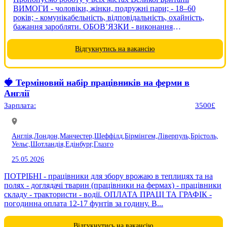
ВИМОГИ - чоловіки, жінки, подружні пари; - 18–60
років; - комунікабельність, відповідальність, охайність,
бажання заробляти. ОБОВ’ЯЗКИ - виконання
поставлених завдань відповідно до договору - пакування,
сортування, сканування товару, збір врожаю....
Відгукнутись на вакансію
🍓 Терміновий набір працівників на ферми в
Англії
Зарплата:
3500£
Англія,
Лондон,
Манчестер,
Шеффілд,
Бірмінгем,
Ліверпуль,
Брістоль,
Уельс,
Шотландія,
Едінбург,
Глазго
25.05.2026
ПОТРІБНІ - працівники для збору врожаю в теплицях та на
полях - доглядачі тварин (працівники на фермах) - працівники
складу - трактористи - водії. ОПЛАТА ПРАЦІ ТА ГРАФІК -
погодинна оплата 12-17 фунтів за годину. В...
Відгукнутись на вакансію