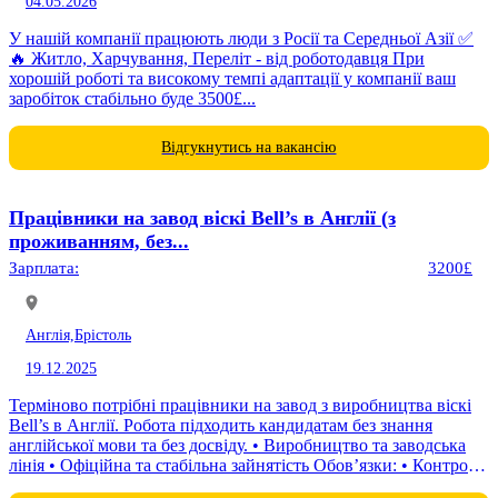
04.05.2026
У нашій компанії працюють люди з Росії та Середньої Азії ✅
🔥 Житло, Харчування, Переліт - від роботодавця При
хорошій роботі та високому темпі адаптації у компанії ваш
заробіток стабільно буде 3500£...
Відгукнутись на вакансію
Працівники на завод віскі Bell’s в Англії (з
проживанням, без...
Зарплата:
3200£
Англія,
Брістоль
19.12.2025
Терміново потрібні працівники на завод з виробництва віскі
Bell’s в Англії. Робота підходить кандидатам без знання
англійської мови та без досвіду. • Виробництво та заводська
лінія • Офіційна та стабільна зайнятість Обов’язки: • Контроль
автоматизованих...