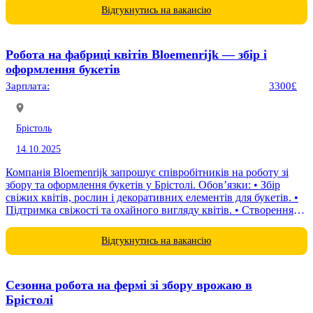
Відгукнутись на вакансію
Робота на фабриці квітів Bloemenrijk — збір і
оформлення букетів
Зарплата:
3300£
Брістоль
14.10.2025
Компанія Bloemenrijk запрошує співробітників на роботу зі
збору та оформлення букетів у Брістолі. Обов’язки: • Збір
свіжих квітів, рослин і декоративних елементів для букетів. •
Підтримка свіжості та охайного вигляду квітів. • Створення
та...
Відгукнутись на вакансію
Сезонна робота на фермі зі збору врожаю в
Брістолі