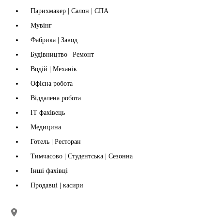
Парихмакер | Салон | СПА
Мувінг
Фабрика | Завод
Будівництво | Ремонт
Водій | Механік
Офісна робота
Віддалена робота
IT фахівець
Медицина
Готель | Ресторан
Тимчасово | Студентська | Сезонна
Інші фахівці
Продавці | касири