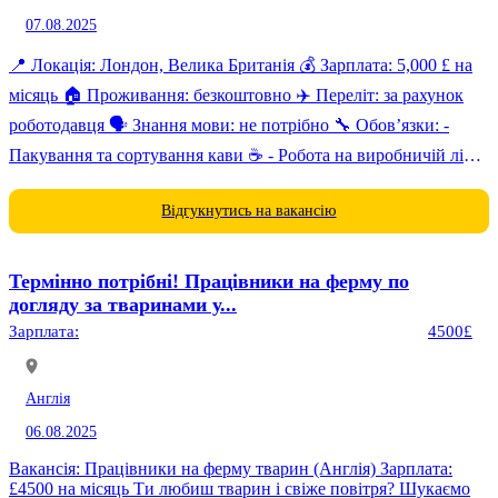
07.08.2025
📍 Локація: Лондон, Велика Британія 💰 Зарплата: 5,000 £ на
місяць 🏠 Проживання: безкоштовно ✈️ Переліт: за рахунок
роботодавця 🗣 Знання мови: не потрібно 🔧 Обов’язки: -
Пакування та сортування кави ☕️ - Робота на виробничій лінії
-...
Відгукнутись на вакансію
Термінно потрібні! Працівники на ферму по
догляду за тваринами у...
Зарплата:
4500£
Англія
06.08.2025
Вакансія: Працівники на ферму тварин (Англія) Зарплата:
£4500 на місяць Ти любиш тварин і свіже повітря? Шукаємо