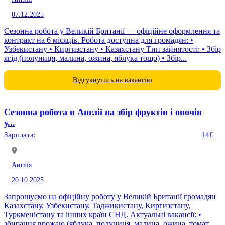
07.12.2025
Сезонна робота у Великій Британії — офіційне оформлення та
контракт на 6 місяців. Робота доступна для громадян: •
Узбекистану • Киргизстану • Казахстану Тип зайнятості: • Збір
ягід (полуниця, малина, ожина, яблука тощо) • Збір...
Відгукнутись на вакансію
Сезонна робота в Англії на збір фруктів і овочів
у...
Зарплата:
14£
Англія
20.10.2025
Запрошуємо на офіційну роботу у Великій Британії громадян
Казахстану, Узбекистану, Таджикистану, Киргизстану,
Туркменістану та інших країн СНД. Актуальні вакансії: •
збирання врожаю (яблука, полуниця, малина, ожина, томати,