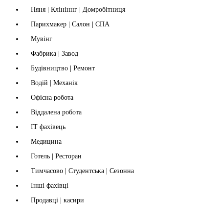
Няня | Клініннг | Домробітниця
Парихмакер | Салон | СПА
Мувінг
Фабрика | Завод
Будівництво | Ремонт
Водій | Механік
Офісна робота
Віддалена робота
IT фахівець
Медицина
Готель | Ресторан
Тимчасово | Студентська | Сезонна
Інші фахівці
Продавці | касири