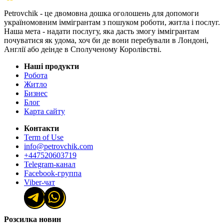
Petrovchik - це двомовна дошка оголошень для допомоги
україномовним іммігрантам з пошуком роботи, житла і послуг.
Наша мета - надати послугу, яка дасть змогу іммігрантам
почуватися як удома, хоч би де вони перебували в Лондоні,
Англії або деінде в Сполученому Королівстві.
Наші продукти
Робота
Житло
Бизнес
Блог
Карта сайту
Контакти
Term of Use
info@petrovchik.com
+447520603719
Telegram-канал
Facebook-группа
Viber-чат
Розсилка новин