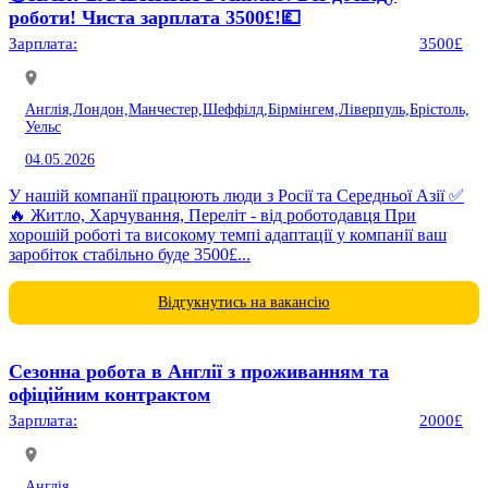
роботи! Чиста зарплата 3500£!💷
Зарплата:
3500£
Англія,
Лондон,
Манчестер,
Шеффілд,
Бірмінгем,
Ліверпуль,
Брістоль,
Уельс
04.05.2026
У нашій компанії працюють люди з Росії та Середньої Азії ✅
🔥 Житло, Харчування, Переліт - від роботодавця При
хорошій роботі та високому темпі адаптації у компанії ваш
заробіток стабільно буде 3500£...
Відгукнутись на вакансію
Сезонна робота в Англії з проживанням та
офіційним контрактом
Зарплата:
2000£
Англія