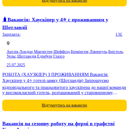
Відгукнутись на вакансію
🧳Вакансія: Хаускіпер у 4⭐️ c проживанням у
Шотландії
Зарплата:
13£
Англія,
Лондон,
Манчестер,
Шеффілд,
Бірмінгем,
Ліверпуль,
Брістоль,
Уельс,
Шотландія,
Едінбург,
Глазго
25.07.2025
РОБОТА (ХАУЗКІЕР) З ПРОЖИВАННЯМ Вакансія:
Хаускіпер у 4⭐️ готелі-замку (Шотландія) Запрошуємо
відповідального та працьовитого хаускіпера до нашої команди
у висококласний готель, розташований у старовинному
шотландському замку. Ця позиція ідеально підходить для
тих,...
Відгукнутись на вакансію
Вакансія на сезонну роботу на фермі в графстві