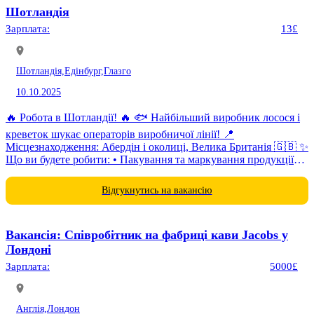
Шотландія
Зарплата:
13£
Шотландія,
Едінбург,
Глазго
10.10.2025
🔥 Робота в Шотландії! 🔥 🐟 Найбільший виробник лосося і
креветок шукає операторів виробничої лінії! 📍
Місцезнаходження: Абердін і околиці, Велика Британія 🇬🇧 ✨
Що ви будете робити: • Пакування та маркування продукції
•...
Відгукнутись на вакансію
Вакансія: Співробітник на фабриці кави Jacobs у
Лондоні
Зарплата:
5000£
Англія,
Лондон