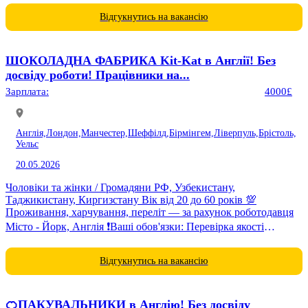
Відгукнутись на вакансію
ШОКОЛАДНА ФАБРИКА Kit-Kat в Англії! Без
досвіду роботи! Працівники на...
Зарплата:
4000£
Англія,
Лондон,
Манчестер,
Шеффілд,
Бірмінгем,
Ліверпуль,
Брістоль,
Уельс
20.05.2026
Чоловіки та жінки / Громадяни РФ, Узбекистану,
Таджикистану, Киргизстану Вік від 20 до 60 років 💯
Проживання, харчування, переліт — за рахунок роботодавця
Місто - Йорк, Англія ❗️Ваші обов'язки: Перевірка якості
товару,...
Відгукнутись на вакансію
🍊ПАКУВАЛЬНИКИ в Англію! Без досвіду