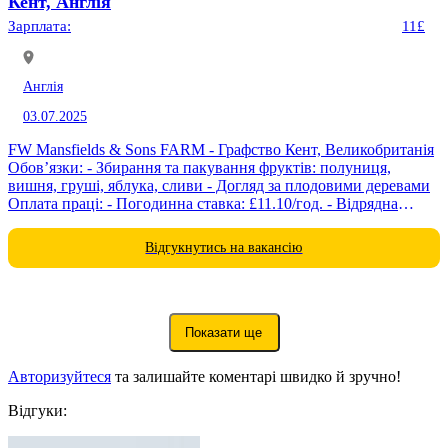
Кент, Англія
Зарплата:
11£
Англія
03.07.2025
FW Mansfields & Sons FARM - Графство Кент, Великобританія
Обов’язки: - Збирання та пакування фруктів: полуниця,
вишня, груші, яблука, сливи - Догляд за плодовими деревами
Оплата праці: - Погодинна ставка: £11.10/год. - Відрядна
система оплати: можливість...
Відгукнутись на вакансію
Показати ще
Авторизуйтеся
та залишайте коментарі швидко й зручно!
Відгуки: