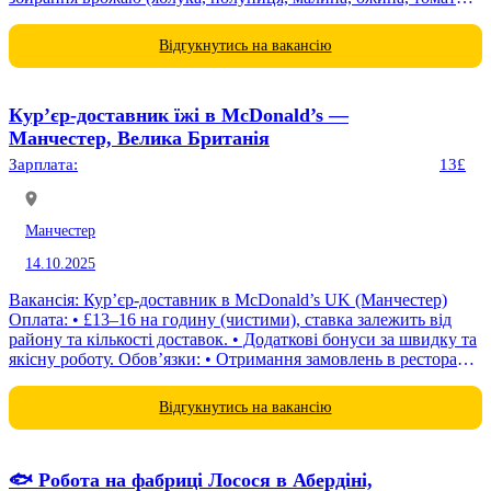
броколі, капуста, квіти, хміль тощо); •...
Відгукнутись на вакансію
Кур’єр-доставник їжі в McDonald’s —
Манчестер, Велика Британія
Зарплата:
13£
Манчестер
14.10.2025
Вакансія: Кур’єр-доставник в McDonald’s UK (Манчестер)
Оплата: • £13–16 на годину (чистими), ставка залежить від
району та кількості доставок. • Додаткові бонуси за швидку та
якісну роботу. Обов’язки: • Отримання замовлень в ресторані
McDonald’s і...
Відгукнутись на вакансію
🐟 Робота на фабриці Лосося в Абердіні,