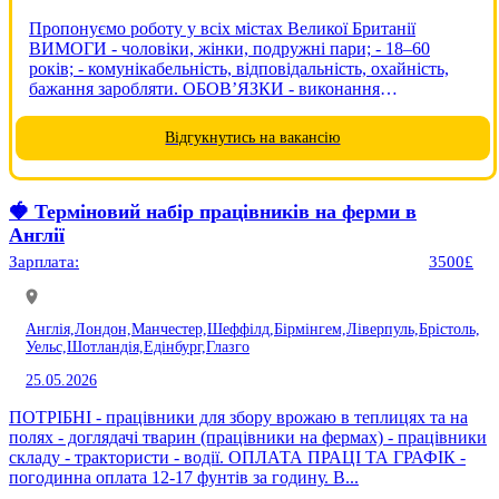
Пропонуємо роботу у всіх містах Великої Британії
ВИМОГИ - чоловіки, жінки, подружні пари; - 18–60
років; - комунікабельність, відповідальність, охайність,
бажання заробляти. ОБОВ’ЯЗКИ - виконання
поставлених завдань відповідно до договору - пакування,
сортування, сканування товару, збір врожаю....
Відгукнутись на вакансію
🍓 Терміновий набір працівників на ферми в
Англії
Зарплата:
3500£
Англія,
Лондон,
Манчестер,
Шеффілд,
Бірмінгем,
Ліверпуль,
Брістоль,
Уельс,
Шотландія,
Едінбург,
Глазго
25.05.2026
ПОТРІБНІ - працівники для збору врожаю в теплицях та на
полях - доглядачі тварин (працівники на фермах) - працівники
складу - трактористи - водії. ОПЛАТА ПРАЦІ ТА ГРАФІК -
погодинна оплата 12-17 фунтів за годину. В...