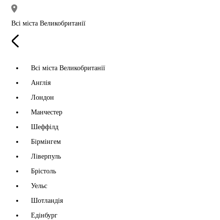
Всі міста Великобританії
Всі міста Великобританії
Англія
Лондон
Манчестер
Шеффілд
Бірмінгем
Ліверпуль
Брістоль
Уельс
Шотландія
Едінбург