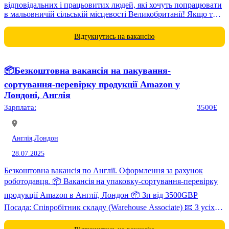
відповідальних і працьовитих людей, які хочуть попрацювати
в мальовничій сільській місцевості Великобританії! Якщо ти
не боїшся...
Відгукнутись на вакансію
📦Безкоштовна вакансія на пакування-
сортування-перевірку продукції Amazon у
Лондоні, Англія
Зарплата:
3500£
Англія,
Лондон
28.07.2025
Безкоштовна вакансія по Англії. Оформлення за рахунок
роботодавця. 📦 Вакансія на упаковку-сортування-перевірку
продукції Amazon в Англії, Лондон 📦 Зп від 3500GBP
Посада: Співробітник складу (Warehouse Associate) 📧 З усіх
питань зв’яжіться з нами...