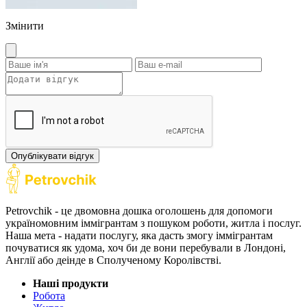
Змінити
Опублікувати відгук
Petrovchik - це двомовна дошка оголошень для допомоги
україномовним іммігрантам з пошуком роботи, житла і послуг.
Наша мета - надати послугу, яка дасть змогу іммігрантам
почуватися як удома, хоч би де вони перебували в Лондоні,
Англії або деінде в Сполученому Королівстві.
Наші продукти
Робота