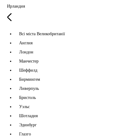
Ирландия
Всі міста Великобританії
Англия
Лондон
Манчестер
Шеффилд
Бирмингем
Ливерпуль
Бристоль
Уэльс
Шотладия
Эдинбург
Глазго