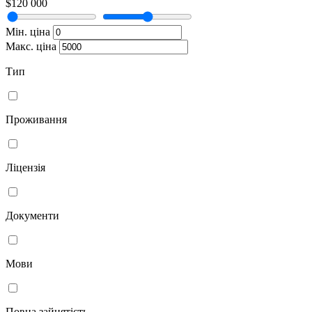
$120 000
Мін. ціна
Макс. ціна
Тип
Проживання
Ліцензія
Документи
Мови
Повна зайнятість