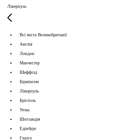
Ліверпуль
Всі міста Великобританії
Англія
Лондон
Манчестер
Шеффілд
Бірмінгем
Ліверпуль
Брістоль
Уельс
Шотландія
Едінбург
Глазго