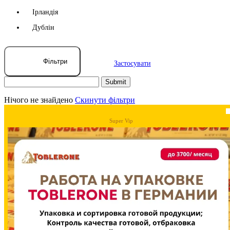
Ірландія
Дублін
Фільтри
Застосувати
Нічого не знайдено
Скинути фільтри
Super Vip