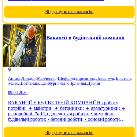
поставлених завдань відповідно до договору - пакування,
сортування, сканування товару, збір врожаю....
Відгукнутись на вакансію
Вакансії в будівельній компанії
Англія,
Лондон,
Манчестер,
Шеффілд,
Бірмінгем,
Ліверпуль,
Брістоль,
Уельс,
Шотландія,
Едінбург,
Глазго,
Ірландія,
Дублін
09.08.2026
ВАКАНСІЇ У БУДІВЕЛЬНІЙ КОМПАНІЇ На роботу
потрібні: 🔸 майстри; 🔸 бетонники; 🔸 арматурники; 🔸
різноробочі. 🔧 Що доведеться робити: • внутрішні
будівельні роботи; • бетонні роботи; • основні роботи
виконуються в приміщеннях. 👷 Вимоги: • чоловіки віком
до 60 років; • досвід...
Відгукнутись на вакансію