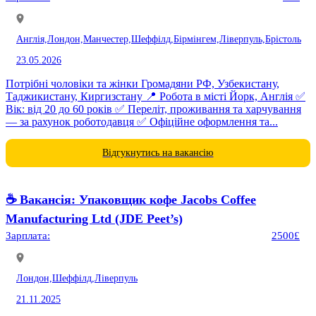
Англія,
Лондон,
Манчестер,
Шеффілд,
Бірмінгем,
Ліверпуль,
Брістоль
23.05.2026
Потрібні чоловіки та жінки Громадяни РФ, Узбекистану,
Таджикистану, Киргизстану 📍 Робота в місті Йорк, Англія ✅
Вік: від 20 до 60 років ✅ Переліт, проживання та харчування
— за рахунок роботодавця ✅ Офіційне оформлення та...
Відгукнутись на вакансію
☕️ Вакансія: Упаковщик кофе Jacobs Coffee
Manufacturing Ltd (JDE Peet’s)
Зарплата:
2500£
Лондон,
Шеффілд,
Ліверпуль
21.11.2025