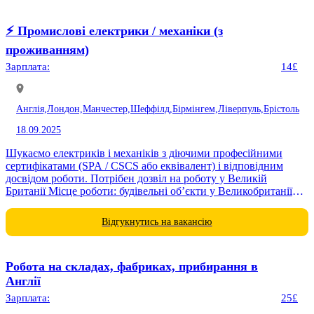
⚡️ Промислові електрики / механіки (з
проживанням)
Зарплата:
14£
Англія,
Лондон,
Манчестер,
Шеффілд,
Бірмінгем,
Ліверпуль,
Брістоль
18.09.2025
Шукаємо електриків і механіків з діючими професійними
сертифікатами (SPA / CSCS або еквівалент) і відповідним
досвідом роботи. Потрібен дозвіл на роботу у Великій
Британії Місце роботи: будівельні об’єкти у Великобританії
(Coalville, Castle...
Відгукнутись на вакансію
Робота на складах, фабриках, прибирання в
Англії
Зарплата:
25£