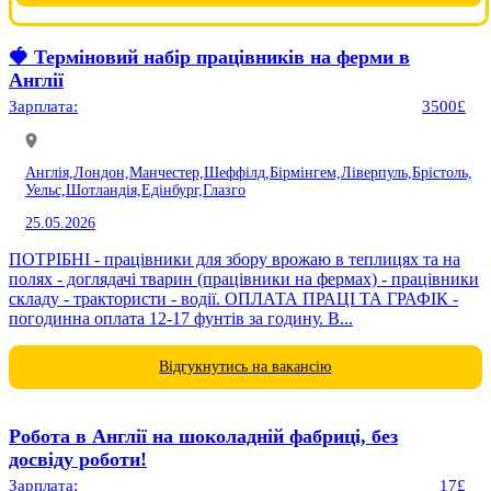
🍓 Терміновий набір працівників на ферми в
Англії
Зарплата:
3500£
Англія,
Лондон,
Манчестер,
Шеффілд,
Бірмінгем,
Ліверпуль,
Брістоль,
Уельс,
Шотландія,
Едінбург,
Глазго
25.05.2026
ПОТРІБНІ - працівники для збору врожаю в теплицях та на
полях - доглядачі тварин (працівники на фермах) - працівники
складу - трактористи - водії. ОПЛАТА ПРАЦІ ТА ГРАФІК -
погодинна оплата 12-17 фунтів за годину. В...
Відгукнутись на вакансію
Робота в Англії на шоколадній фабриці, без
досвіду роботи!
Зарплата:
17£