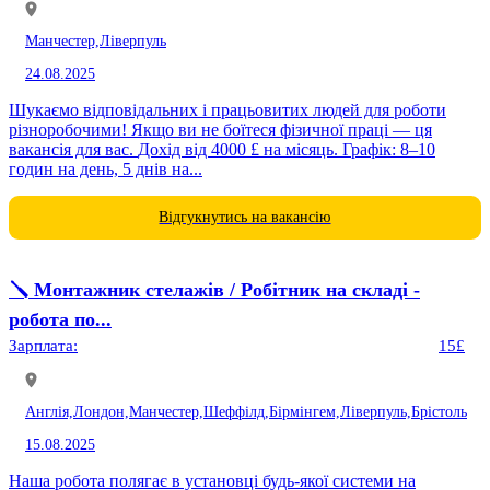
Манчестер,
Ліверпуль
24.08.2025
Шукаємо відповідальних і працьовитих людей для роботи
різноробочими! Якщо ви не боїтеся фізичної праці — ця
вакансія для вас. Дохід від 4000 £ на місяць. Графік: 8–10
годин на день, 5 днів на...
Відгукнутись на вакансію
🪛 Монтажник стелажів / Робітник на складі -
робота по...
Зарплата:
15£
Англія,
Лондон,
Манчестер,
Шеффілд,
Бірмінгем,
Ліверпуль,
Брістоль
15.08.2025
Наша робота полягає в установці будь-якої системи на