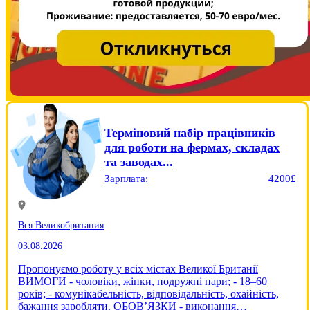
Терміновий набір працівників
для роботи на фермах, складах
та заводах...
Зарплата:
4200£
Вся Великобритания
03.08.2026
Пропонуємо роботу у всіх містах Великої Британії
ВИМОГИ - чоловіки, жінки, подружні пари; - 18–60
років; - комунікабельність, відповідальність, охайність,
бажання заробляти. ОБОВ’ЯЗКИ - виконання