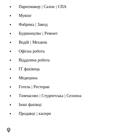
Парихмакер | Салон | СПА
Мувінг
Фабрика | Завод
Будівництво | Ремонт
Водій | Механік
Офісна робота
Віддалена робота
IT фахівець
Медицина
Готель | Ресторан
Тимчасово | Студентська | Сезонна
Інші фахівці
Продавці | касири