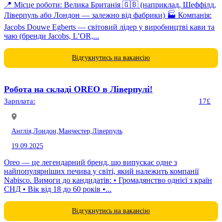
📍 Місце роботи: Велика Британія 🇬🇧 (наприклад, Шеффілд,
Ліверпуль або Лондон — залежно від фабрики) 🏭 Компанія:
Jacobs Douwe Egberts — світовий лідер у виробництві кави та
чаю (бренди Jacobs, L’OR,...
Відгукнутись на вакансію
Робота на складі OREO в Ліверпулі!
Зарплата:
17£
Англія,
Лондон,
Манчестер,
Ліверпуль
19.09.2025
Oreo — це легендарний бренд, що випускає одне з
найпопулярніших печива у світі, який належить компанії
Nabisco. Вимоги до кандидатів: • Громадянство однієї з країн
СНД • Вік від 18 до 60 років •...
Відгукнутись на вакансію